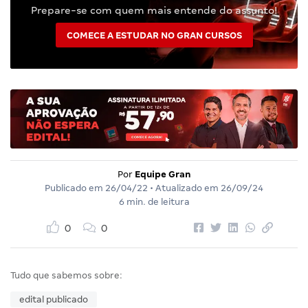
Prepare-se com quem mais entende do assunto!
COMECE A ESTUDAR NO GRAN CURSOS
Por
Equipe Gran
Publicado em
26/04/22
• Atualizado em
26/09/24
6 min. de leitura
0
0
Tudo que sabemos sobre:
edital publicado