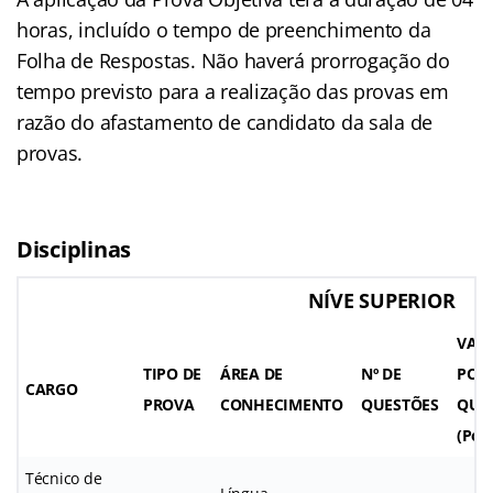
horas, incluído o tempo de preenchimento da
Folha de Respostas. Não haverá prorrogação do
tempo previsto para a realização das provas em
razão do afastamento de candidato da sala de
provas.
Disciplinas
NÍVE SUPERIOR
VAL
TIPO DE
ÁREA DE
Nº DE
POR
CARGO
PROVA
CONHECIMENTO
QUESTÕES
QUE
(Pon
Técnico de