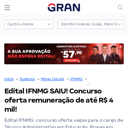
Início
››
Sudeste
››
Minas Gerais
››
IFNMG
››
Concurso IFNMG
››
Edital IFNMG SAIU! Concurso
oferta remuneração de até R$ 4
mil!
Edital IFNMG: concurso oferta vagas para o cargo de
Técnico Administrativo em Educação. Provas em