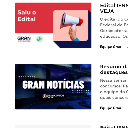
Edital IFN
VEJA
O edital do 
Federal de E
Gerais oferta
educação. Os
Equipe Gran
•
2
Resumo da 
destaques
Nessa semana
concursos! P
a equipe do 
quais concurs
Equipe Gran
•
3
Edital IF