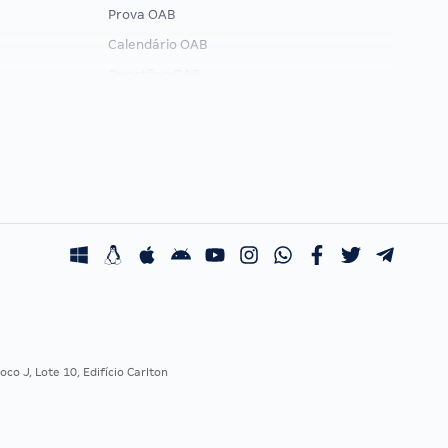
Prova OAB
Calendário OAB
Questões OAB
Recursos OAB
Exame de Ordem
co J, Lote 10, Edifício Carlton