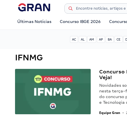
Últimas Notícias
Concurso IBGE 2026
Concurs
AC
AL
AM
AP
BA
CE
IFNMG
Concurso 
Veja!
Novidades so
nesta terça-f
do concurso p
e Tecnologia
Equipe Gran
•
2