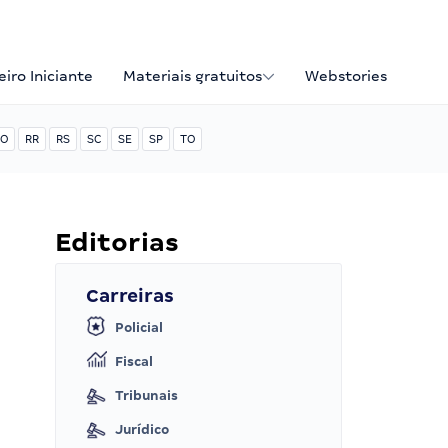
iro Iniciante
Materiais gratuitos
Webstories
O
RR
RS
SC
SE
SP
TO
Editorias
Carreiras
Policial
Fiscal
Tribunais
Jurídico