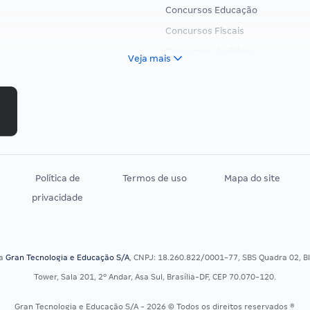
Concursos Educação
Concursos Fiscais
Concursos Jurídicos
Veja mais
Concursos Militares
Concursos Policiais
Concursos Saúde
Concursos Tribunais
Residência Multiprofissional
Política de
Termos de uso
Mapa do site
privacidade
sa
Gran Tecnologia e Educação S/A
, CNPJ: 18.260.822/0001-77, SBS Quadra 02, Blo
Tower, Sala 201, 2º Andar, Asa Sul, Brasília-DF, CEP 70.070-120.
Gran Tecnologia e Educação S/A - 2026 © Todos os direitos reservados ®