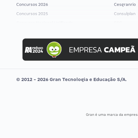
Concursos 2026
Cesgranrio
Concursos 2025
Consulplan
Concurso Nacional Unificado
FCC
Concurso Ibama
FGV
Concurso MPU
Idecan
Editais publicados
Selecon
Uniase
Vunesp
© 2012 - 2026 Gran Tecnologia e Educação S/A.
Gran é uma marca da empre