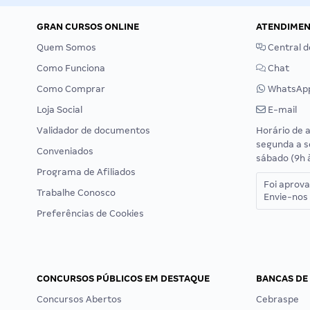
GRAN CURSOS ONLINE
ATENDIME
Quem Somos
Central d
Como Funciona
Chat
Como Comprar
WhatsAp
Loja Social
E-mail
Validador de documentos
Horário de 
segunda a s
Conveniados
sábado (9h 
Programa de Afiliados
Foi aprov
Trabalhe Conosco
Envie-nos 
Preferências de Cookies
CONCURSOS PÚBLICOS EM DESTAQUE
BANCAS DE
Concursos Abertos
Cebraspe