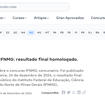
os
Cursos
Artigos
Gran Aprovados
Concurse
DF
ES
GO
MA
MG
MS
MT
PA
PB
PE
PI
PR
RJ
RN
R
IFNMG: resultado final homologado.
bre o concurso IFNMG, concurseiro. Foi publicado
eira, 24 de dezembro de 2024, o resultado final
úblico do Instituto Federal de Educação, Ciência
 do Norte de Minas Gerais (IFNMG)…
Compartilhe:
4 de Dezembro de 2024