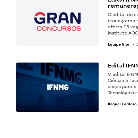
remuneraç
O edital do 
cronograma d
oferta 08 vag
Instituto AO
Equipe Gran
•
2
Edital IFN
O edital IFNM
Ciência e Tec
vagas para o 
Tecnológico 
Raquel Cardoso