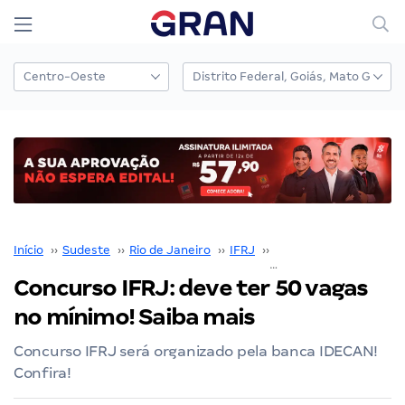
Início
››
Sudeste
››
Rio de Janeiro
››
IFRJ
››
Concurso IFRJ
››
Concurso IFRJ: deve ter 50 vagas
no mínimo! Saiba mais
Concurso IFRJ será organizado pela banca IDECAN!
Confira!