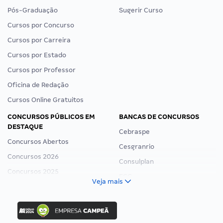
Pós-Graduação
Sugerir Curso
Cursos por Concurso
Cursos por Carreira
Cursos por Estado
Cursos por Professor
Oficina de Redação
Cursos Online Gratuitos
CONCURSOS PÚBLICOS EM
BANCAS DE CONCURSOS
DESTAQUE
Cebraspe
Concursos Abertos
Cesgranrio
Concursos 2026
Consulplan
Concursos 2025
FCC
Veja mais
Concurso Nacional Unificado
FGV
Concurso Ibama
Idecan
Concurso MPU
Selecon