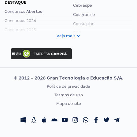
DESTAQUE
Cebraspe
Concursos Abertos
Cesgranrio
Concursos 2026
Consulplan
Concursos 2025
FCC
Veja mais
Concurso Nacional Unificado
FGV
Concurso Ibama
Idecan
Concurso MPU
Selecon
Editais publicados
Uniase
© 2012 - 2026 Gran Tecnologia e Educação S/A.
Vunesp
Política de privacidade
CONCURSOS POR PROFISSÃO
EXAME DE ORDEM
Termos de uso
Concursos Administrativos
OAB
Mapa do site
Concursos Educação
Prova OAB
Concursos Fiscais
Calendário OAB
Concursos Jurídicos
Questões OAB
Concursos Militares
Recursos OAB