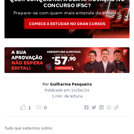
CONCURSO IFSC?
Prepare-se com quem mais entende do assunto!
COMECE A ESTUDAR NO GRAN CURSOS
Por
Guilherme Pesqueira
Publicado em
14/06/24
1 min. de leitura
1
0
Tudo que sabemos sobre: