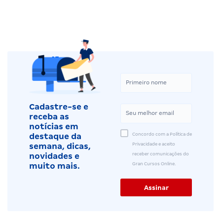
Cadastre-se e
receba as
notícias em
Concordo com a Política de
destaque da
Privacidade e aceito
semana, dicas,
receber comunicações do
novidades e
Gran Cursos Online.
muito mais.