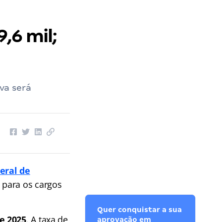
9,6 mil;
iva será
eral de
 para os cargos
Quer conquistar a sua
e 2025
. A taxa de
aprovação em