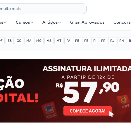
os
Cursos
Artigos
Gran Aprovados
Concurse
DF
ES
GO
MA
MG
MS
MT
PA
PB
PE
PI
PR
RJ
RN
R