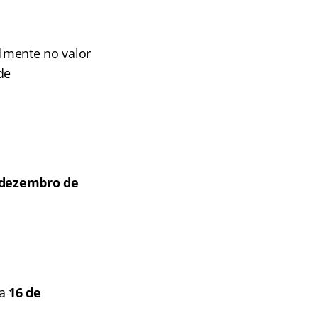
almente no valor
de
 dezembro de
a
16 de