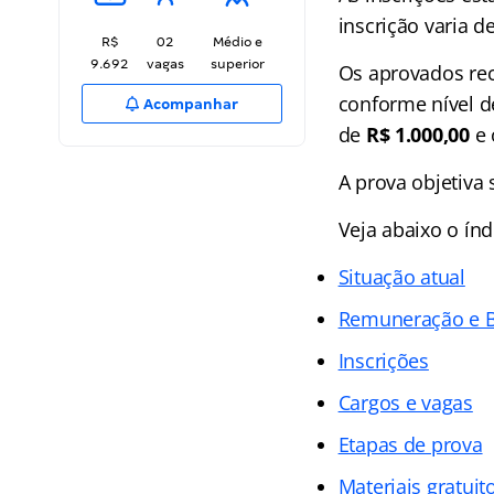
inscrição varia d
R$
02
Médio e
9.692
vagas
superior
Os aprovados re
conforme nível d
Acompanhar
de
R$ 1.000,00
e 
A prova objetiva 
Veja abaixo o
índ
Situação atual
Remuneração e B
Inscrições
Cargos e vagas
Etapas de prova
Materiais gratuit