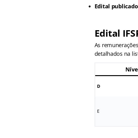
Edital publicado
Edital IF
As remunerações
detalhados na lis
Níve
D
E