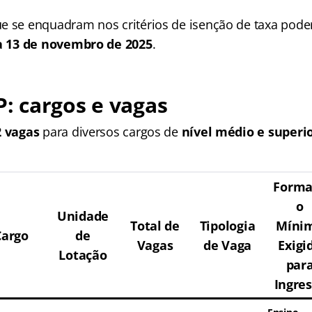
e se enquadram nos critérios de isenção de taxa poderã
a 13 de novembro de 2025
.
P: cargos e vagas
2 vagas
para diversos cargos de
nível médio e superi
Forma
o
Unidade
Total de
Tipologia
Míni
Cargo
de
Vagas
de Vaga
Exigi
Lotação
par
Ingre