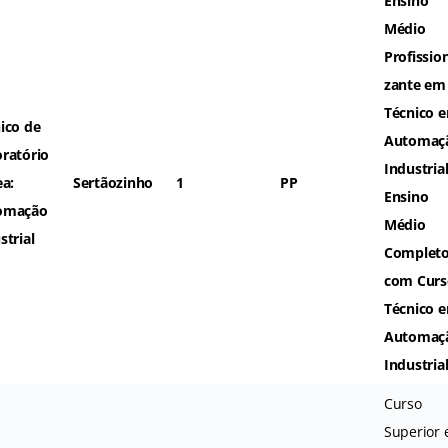
Ensino
Médio
Profission
zante em
Técnico 
ico de
Automaç
ratório
Industria
ea:
Sertãozinho
1
PP
Ensino
omação
Médio
strial
Complet
com Curs
Técnico 
Automaç
Industria
Curso
Superior