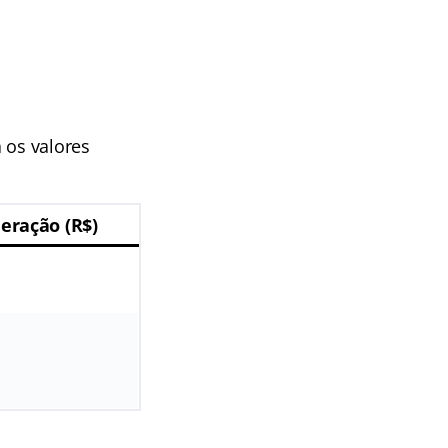
a os valores
ração (R$)