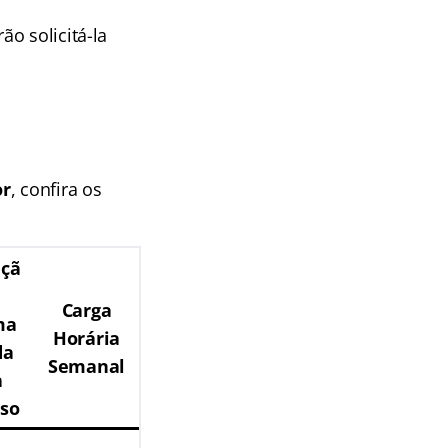
o solicitá-la
or
, confira os
çã
Carga
ma
Horária
da
Semanal
a
sso