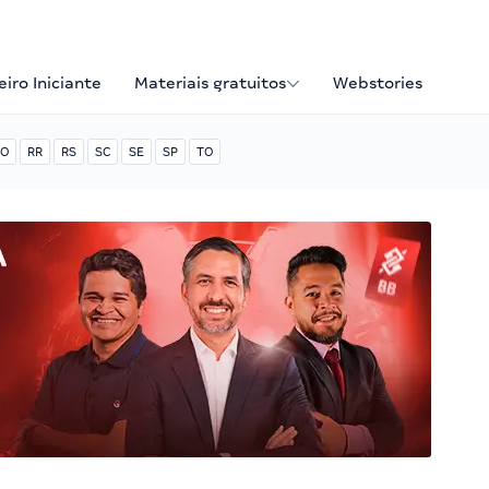
iro Iniciante
Materiais gratuitos
Webstories
O
RR
RS
SC
SE
SP
TO