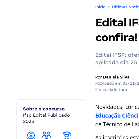
Início
››
Últimas Notíc
Edital IF
confira!
Edital IFSP: ofe
aplicada dia 25
Por
Daniela Silva
Publicado em
05/11/
2 min. de leitura
Novidades, conc
Sobre o concurso
Educação Ciênci
Ifsp Edital Publicado
2025
de Técnico de Lab
As inscrições est