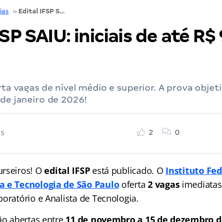
ias
››
Edital IFSP SAIU: iniciais de até R$ 9,6 mil; confira!
SP SAIU: iniciais de até R$ 
rta vagas de nível médio e superior. A prova objet
 de janeiro de 2026!
2
0
25
urseiros! O
edital IFSP
está publicado. O
Instituto Fed
a e Tecnologia de São Paulo
oferta
2 vagas
imediatas
oratório e Analista de Tecnologia.
ão abertas entre
11 de novembro a 15 de dezembro d