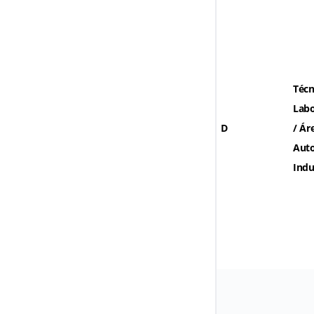
Técn
Labo
D
/ Ár
Aut
Indu