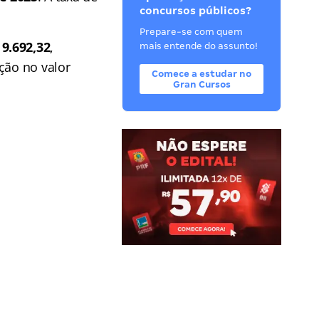
concursos públicos?
Prepare-se com quem
 9.692,32
,
mais entende do assunto!
ção no valor
Comece a estudar no
Gran Cursos