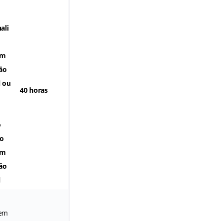
ali
em
ão
l
ou
40 horas
o
o
em
ão
l
 em