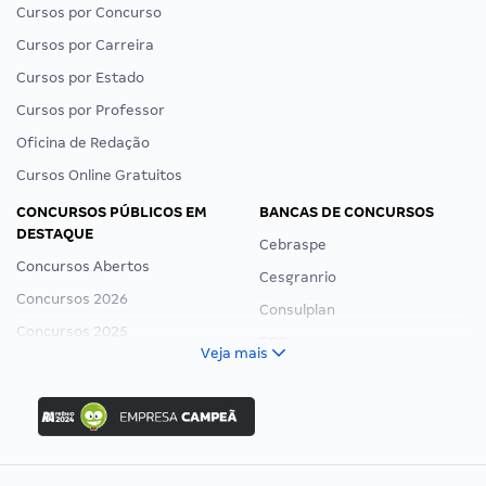
Cursos por Concurso
Cursos por Carreira
Cursos por Estado
Cursos por Professor
Oficina de Redação
Cursos Online Gratuitos
CONCURSOS PÚBLICOS EM
BANCAS DE CONCURSOS
DESTAQUE
Cebraspe
Concursos Abertos
Cesgranrio
Concursos 2026
Consulplan
Concursos 2025
FCC
Veja mais
Concurso Nacional Unificado
FGV
Concurso Ibama
Idecan
Concurso MPU
Selecon
Editais publicados
Uniase