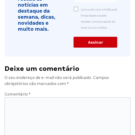
notícias em
Concordo com a Política de
destaque da
Privacidade e aceito
semana, dicas,
receber comunicações do
novidades e
Gran Cursos Online.
muito mais.
Deixe um comentário
O seu endereço de e-mail não será publicado.
Campos
obrigatórios são marcados com
*
Comentário
*