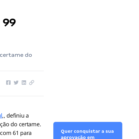
 99
o certame do
l
,, definiu a
ação do certame.
Quer conquistar a sua
, com 61 para
aprovação em