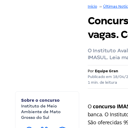
Início
››
Últimas Notíc
Concurs
vagas. C
O Instituto Ava
IMASUL. Leia ma
Por
Equipe Gran
Publicado em
18/04/
1 min. de leitura
Sobre o concurso
O
concurso IMA
Instituto de Meio
Ambiente de Mato
banca. O Institu
Grosso do Sul
São oferecidas 9