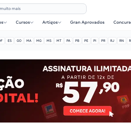
os
Cursos
Artigos
Gran Aprovados
Concurse
DF
ES
GO
MA
MG
MS
MT
PA
PB
PE
PI
PR
RJ
RN
R