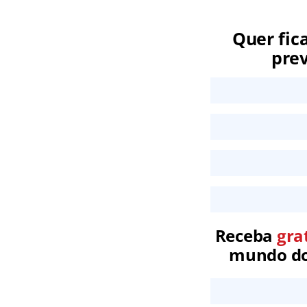
Quer fic
prev
Receba
gra
mundo dos