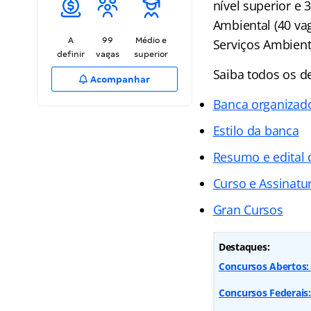
nível superior e
Ambiental (40 vag
A
99
Médio e
Serviços Ambienta
definir
vagas
superior
Saiba todos os d
Acompanhar
Banca organizad
Estilo da banca
Resumo e edital
Curso e Assinatur
Gran Cursos
Destaques:
Concursos Abertos: 
Concursos Federais