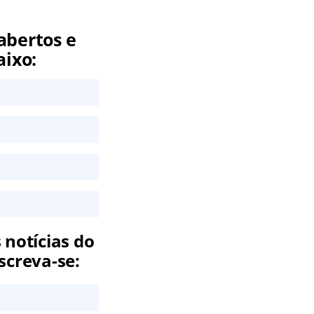
abertos e
aixo:
 notícias do
screva-se: