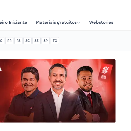
iro Iniciante
Materiais gratuitos
Webstories
O
RR
RS
SC
SE
SP
TO