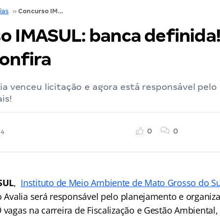
ias
››
Concurso IMASUL: banca definida! 99 vagas. Confira
o IMASUL: banca definida!
onfira
lia venceu licitação e agora está responsável pel
is!
0
0
24
SUL
,
Instituto de Meio Ambiente de Mato Grosso do Su
to Avalia será responsável pelo planejamento e organiz
9 vagas na carreira de Fiscalização e Gestão Ambiental