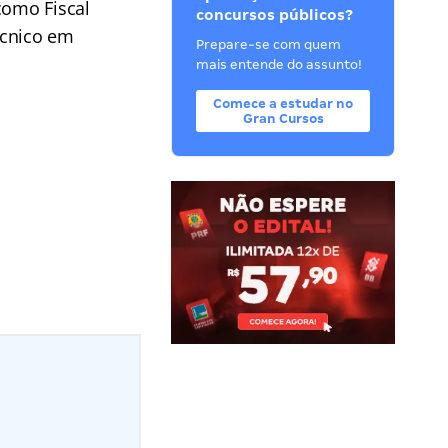
como Fiscal
concursos públicos?
Técnico em
Prepare-se com quem
mais entende do assunto!
Comece a estudar no
Gran Cursos