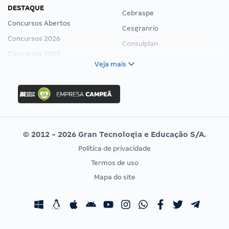
DESTAQUE
Cebraspe
Concursos Abertos
Cesgranrio
Concursos 2026
Consulplan
Concursos 2025
FCC
Veja mais
Concurso Nacional Unificado
FGV
Concurso Ibama
Idecan
Concurso MPU
Selecon
Editais publicados
Uniase
© 2012 - 2026 Gran Tecnologia e Educação S/A.
Vunesp
Política de privacidade
CONCURSOS POR PROFISSÃO
EXAME DE ORDEM
Termos de uso
Concursos Administrativos
OAB
Mapa do site
Concursos Educação
Prova OAB
Concursos Fiscais
Calendário OAB
Concursos Jurídicos
Questões OAB