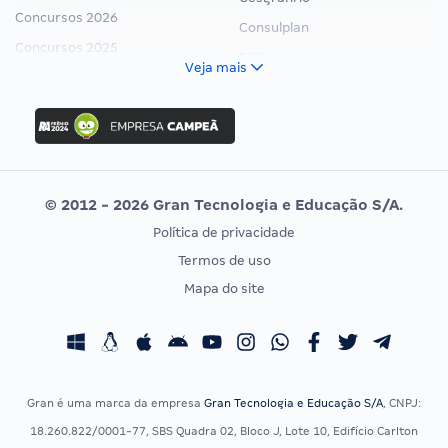
Concursos 2026
Consulplan
Concursos 2025
FCC
Veja mais
Concurso Nacional Unificado
FGV
Concurso Ibama
Idecan
Concurso MPU
Selecon
Editais publicados
Uniase
© 2012 - 2026 Gran Tecnologia e Educação S/A.
Vunesp
Política de privacidade
CONCURSOS POR PROFISSÃO
EXAME DE ORDEM
Termos de uso
Concursos Administrativos
OAB
Mapa do site
Concursos Educação
Prova OAB
Concursos Fiscais
Calendário OAB
Concursos Jurídicos
Questões OAB
Concursos Militares
Recursos OAB
Gran é uma marca da empresa
Gran Tecnologia e Educação S/A
, CNPJ:
Concursos Policiais
Exame de Ordem
18.260.822/0001-77, SBS Quadra 02, Bloco J, Lote 10, Edifício Carlton