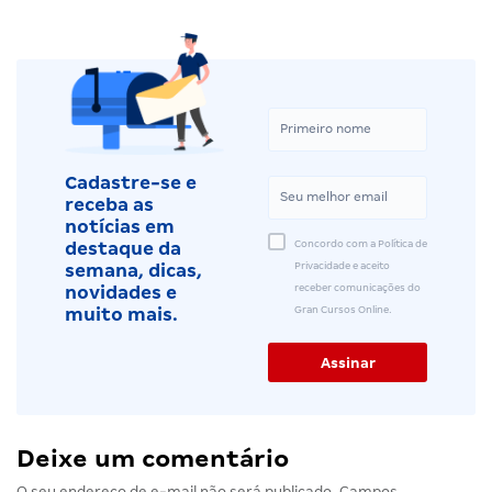
Cadastre-se e
receba as
notícias em
Concordo com a Política de
destaque da
Privacidade e aceito
semana, dicas,
receber comunicações do
novidades e
Gran Cursos Online.
muito mais.
Deixe um comentário
O seu endereço de e-mail não será publicado.
Campos