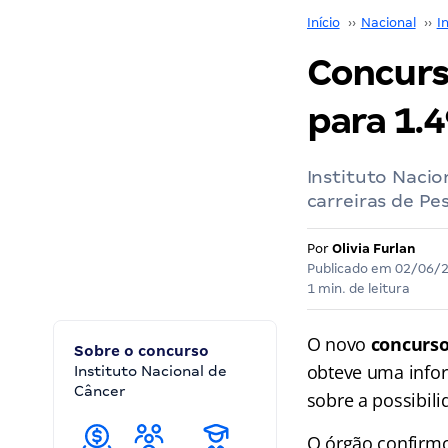
Início
››
Nacional
››
I
Concurs
para 1.
Instituto Nacio
carreiras de Pe
Por
Olivia Furlan
Publicado em
02/06/
1 min. de leitura
O novo
concurs
Sobre o concurso
obteve uma info
Instituto Nacional de
Câncer
sobre a possibil
O órgão confirmo