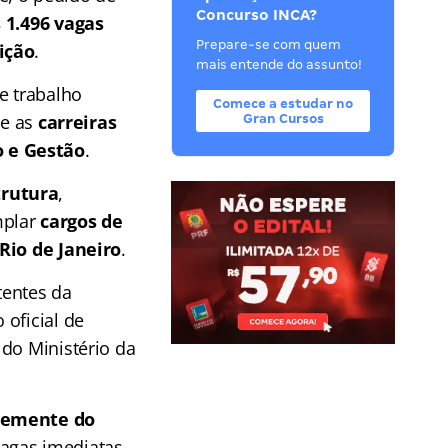
Concurso INCA?
 1.496 vagas
Prepare-se com quem
ição
.
mais entende do assunto!
e trabalho
Comece a estudar no
re as
carreiras
Gran Cursos
o e Gestão
.
trutura
,
mplar
cargos de
Rio de Janeiro
.
tentes da
oficial de
 do Ministério da
temente do
vagas imediatas