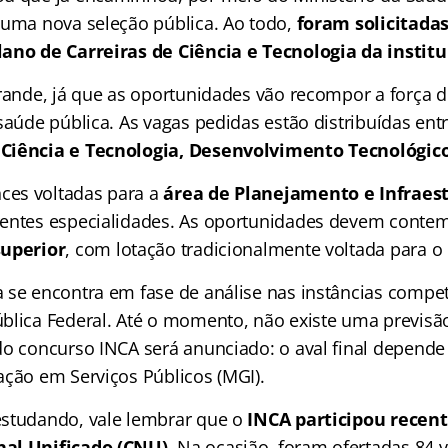
 uma nova seleção pública. Ao todo,
foram solicitadas
ano de Carreiras de Ciência e Tecnologia da institu
grande, já que as oportunidades vão recompor a força d
saúde pública. As vagas pedidas estão distribuídas ent
Ciência e Tecnologia, Desenvolvimento Tecnológic
es voltadas para a
área de Planejamento e Infraes
rentes especialidades. As oportunidades devem conte
superior
, com lotação tradicionalmente voltada para o
 se encontra em fase de análise nas instâncias compe
blica Federal. Até o momento, não existe uma previsão 
do concurso INCA será anunciado: o aval final depende
ação em Serviços Públicos (MGI).
studando, vale lembrar que o
INCA participou recen
al Unificado (CNU)
. Na ocasião, foram ofertadas 84 