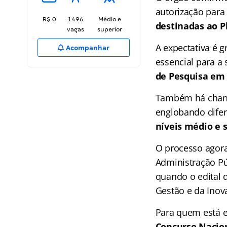
autorização para
R$ 0
1496
Médio e
destinadas ao Pl
vagas
superior
A expectativa é 
Acompanhar
essencial para a 
de Pesquisa em 
Também há chanc
englobando dife
níveis médio e 
O processo agora
Administração Pú
quando o edital 
Gestão e da Inov
Para quem está e
Concurso Nacion