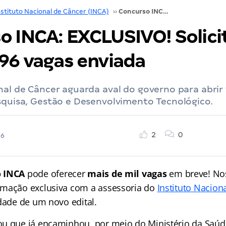
nstituto Nacional de Câncer (INCA)
››
Concurso INCA: EXCLUSIVO! Solicitação para 1.496 vagas enviada
o INCA: EXCLUSIVO! Solici
496 vagas enviada
nal de Câncer aguarda aval do governo para abrir
squisa, Gestão e Desenvolvimento Tecnológico.
2
0
26
o INCA
pode oferecer
mais de mil vagas
em breve! No
rmação exclusiva com a assessoria do
Instituto Nacion
idade de um novo edital.
u que já encaminhou, por meio do Ministério da Saúd