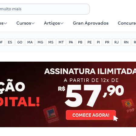
os
Cursos
Artigos
Gran Aprovados
Concurse
DF
ES
GO
MA
MG
MS
MT
PA
PB
PE
PI
PR
RJ
RN
R