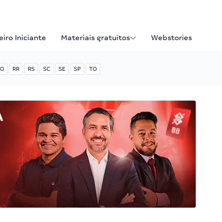
iro Iniciante
Materiais gratuitos
Webstories
O
RR
RS
SC
SE
SP
TO