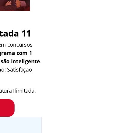
tada 11
 em concursos
grama com 1
isão Inteligente
.
o! Satisfação
tura Ilimitada.