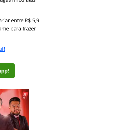
riar entre R$ 5,9
ame para trazer
i!
app!