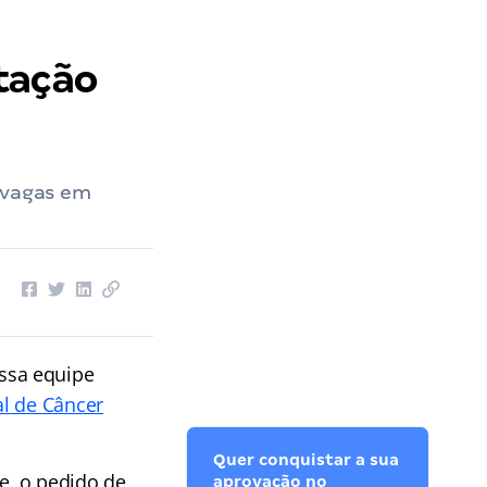
tação
 vagas em
ssa equipe
al de Câncer
Quer conquistar a sua
e, o pedido de
aprovação no