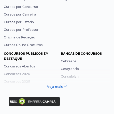
Cursos por Concurso
Cursos por Carreira
Cursos por Estado
Cursos por Professor
Oficina de Redação
Cursos Online Gratuitos
CONCURSOS PÚBLICOS EM
BANCAS DE CONCURSOS
DESTAQUE
Cebraspe
Concursos Abertos
Cesgranrio
Concursos 2026
Consulplan
Concursos 2025
FCC
Veja mais
Concurso Nacional Unificado
FGV
Concurso Ibama
Idecan
Concurso MPU
Selecon
Editais publicados