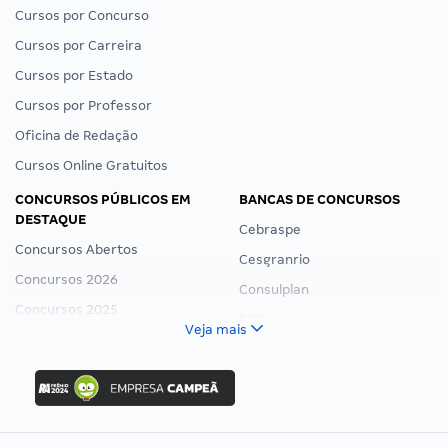
Cursos por Concurso
Cursos por Carreira
Cursos por Estado
Cursos por Professor
Oficina de Redação
Cursos Online Gratuitos
CONCURSOS PÚBLICOS EM
BANCAS DE CONCURSOS
DESTAQUE
Cebraspe
Concursos Abertos
Cesgranrio
Concursos 2026
Consulplan
Concursos 2025
FCC
Veja mais
Concurso Nacional Unificado
FGV
Concurso Ibama
Idecan
Concurso MPU
Selecon
Editais publicados
Uniase