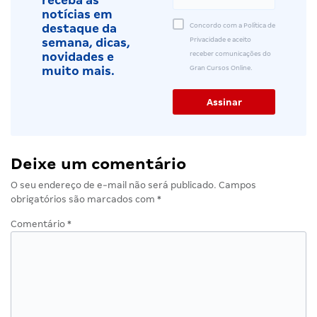
receba as
notícias em
Concordo com a Política de
destaque da
Privacidade e aceito
semana, dicas,
receber comunicações do
novidades e
Gran Cursos Online.
muito mais.
Deixe um comentário
O seu endereço de e-mail não será publicado.
Campos
obrigatórios são marcados com
*
Comentário
*