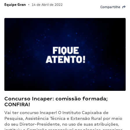
Equipe Gran
•
14 de Abril de 2022
Compartilhe
Concurso Incaper: comissão formada;
CONFIRA!
Vai ter concurso Incaper! O Instituto Capixaba de
Pesquisa, Assistência Técnica e Extensão Rural por meio
do seu Diretor-Presidente, no uso de suas atribuições,
instituiu a Comissão responsável por planejar, organizar