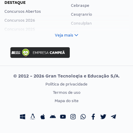
DESTAQUE
Cebraspe
Concursos Abertos
Cesgranrio
Concursos 2026
Consulplan
Concursos 2025
FCC
Veja mais
Concurso Nacional Unificado
FGV
Concurso Ibama
Idecan
Concurso MPU
Selecon
Editais publicados
Uniase
© 2012 - 2026 Gran Tecnologia e Educação S/A.
Vunesp
Política de privacidade
CONCURSOS POR PROFISSÃO
EXAME DE ORDEM
Termos de uso
Concursos Administrativos
OAB
Mapa do site
Concursos Educação
Prova OAB
Concursos Fiscais
Calendário OAB
Concursos Jurídicos
Questões OAB
Concursos Militares
Recursos OAB