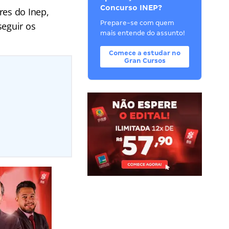
Concurso INEP?
res do Inep,
Prepare-se com quem
seguir os
mais entende do assunto!
Comece a estudar no
Gran Cursos