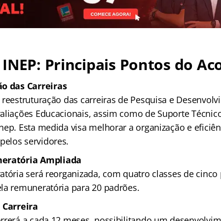
INEP: Principais Pontos do Ac
o das Carreiras
 reestruturação das carreiras de Pesquisa e Desenvol
aliações Educacionais, assim como de Suporte Técnic
nep. Esta medida visa melhorar a organização e eficiê
elos servidores.
eratória Ampliada
atória será reorganizada, com quatro classes de cinco
la remuneratória para 20 padrões.
 Carreira
rrerá a cada 12 meses, possibilitando um desenvolvim