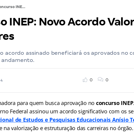
Concurso INEP: Novo Acordo Valoriza Servidores
o INEP: Novo Acordo Valor
res
 o acordo assinado beneficiará os aprovados no c
 andamento.
0
0
24
madora para quem busca aprovação no
concurso INEP
verno Federal assinou um acordo significativo com os s
ional de Estudos e Pesquisas Educacionais Anísio T
 na valorização e estruturação das carreiras no órgão.