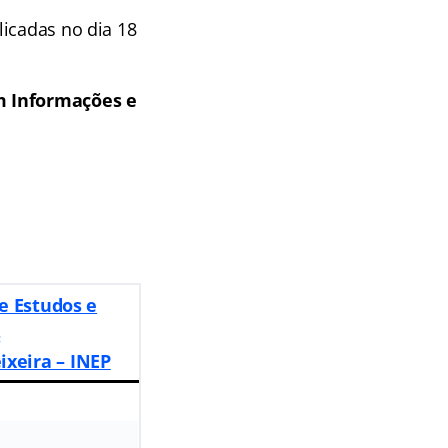
licadas no dia 18
m Informações e
e Estudos e
s
ixeira – INEP