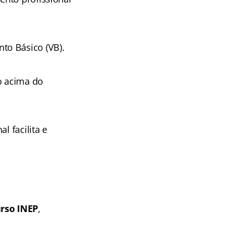
to Básico (VB).
o acima do
l facilita e
rso INEP
,