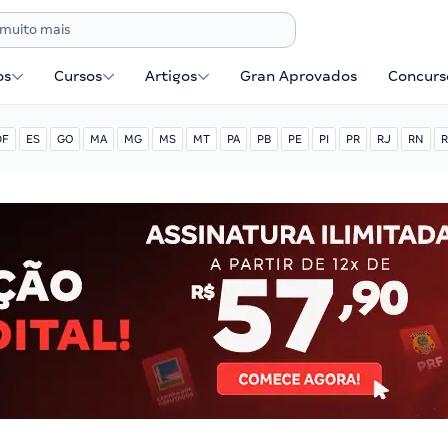
os
Cursos
Artigos
Gran Aprovados
Concurse
DF
ES
GO
MA
MG
MS
MT
PA
PB
PE
PI
PR
RJ
RN
R