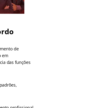
ordo
vimento de
o em
ncia das funções
 padrões,
ento profissional