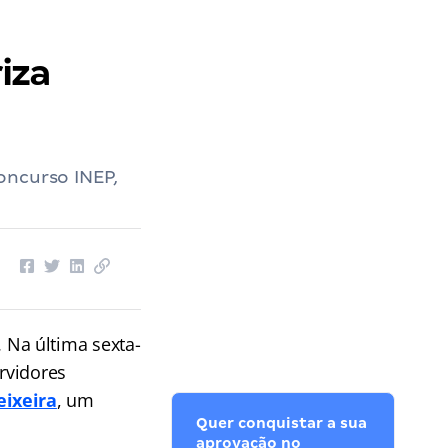
iza
oncurso INEP,
. Na última sexta-
ervidores
eixeira
, um
Quer conquistar a sua
aprovação no