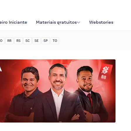
iro Iniciante
Materiais gratuitos
Webstories
O
RR
RS
SC
SE
SP
TO