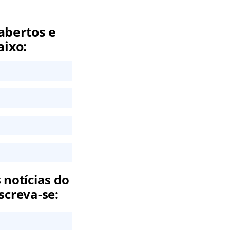
abertos e
aixo:
 notícias do
screva-se: