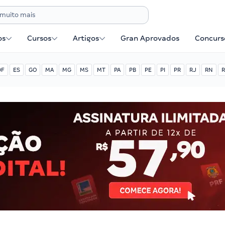
os
Cursos
Artigos
Gran Aprovados
Concurse
DF
ES
GO
MA
MG
MS
MT
PA
PB
PE
PI
PR
RJ
RN
R