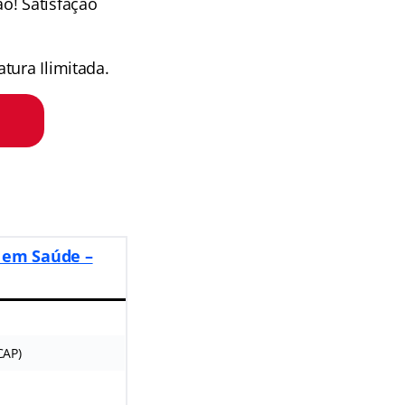
o! Satisfação
tura Ilimitada.
 em Saúde –
CAP)