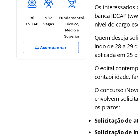
Os interessados 
banca IDCAP (www
R$
932
Fundamental,
nível do cargo es
16.748
vagas
Técnico,
Médio e
Quem deseja solic
Superior
indo de 28 a 29 
Acompanhar
aplicada em 25 d
O edital contemp
contabilidade, far
O concurso iNova
envolvem solicit
os prazos:
Solicitação de 
Solicitação de i