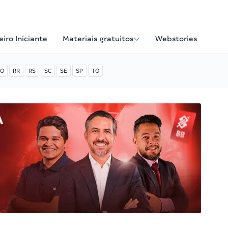
iro Iniciante
Materiais gratuitos
Webstories
O
RR
RS
SC
SE
SP
TO