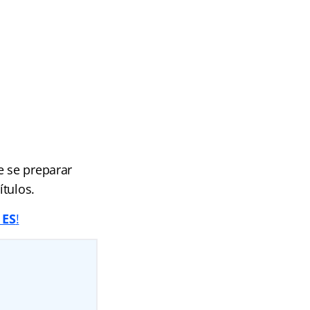
e se preparar
ítulos.
 ES
!