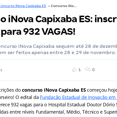
Concurso iNova Capixaba ES
››
Concurso iNova Capixaba ES: inscrições abertas para 932 VAGAS!
o iNova Capixaba ES: inscr
 para 932 VAGAS!
concurso iNova Capixaba seguem até 28 de dezem
em ser feitos apenas entre 28 e 29 de novembro.
1
0
25
crições do
concurso iNova Capixaba ES
começou hoje
seiro! O edital da
Fundação Estadual de Inovação em
rece 932 vagas para o Hospital Estadual Doutor Dório 
uídas entre níveis Fundamental, Médio, Técnico e Superi