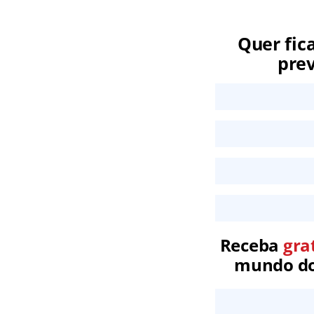
Quer fic
prev
Receba
gra
mundo dos