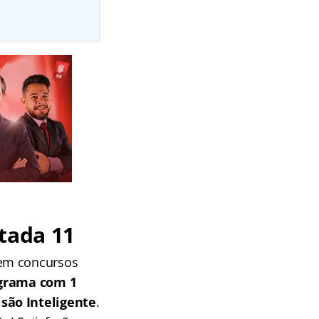
tada 11
 em concursos
grama com 1
isão Inteligente
.