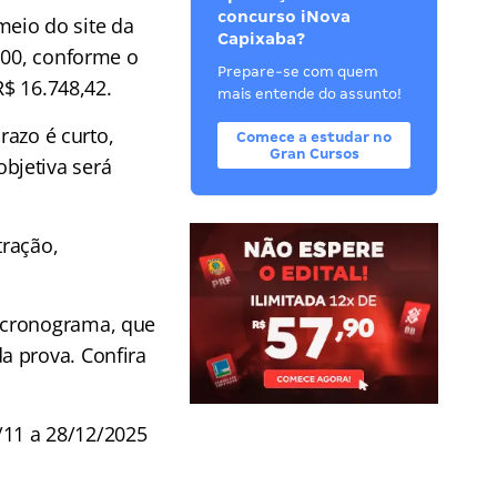
concurso iNova
meio do site da
Capixaba?
,00, conforme o
Prepare-se com quem
R$ 16.748,42.
mais entende do assunto!
razo é curto,
Comece a estudar no
Gran Cursos
bjetiva será
tração,
 cronograma, que
a prova. Confira
11 a 28/12/2025