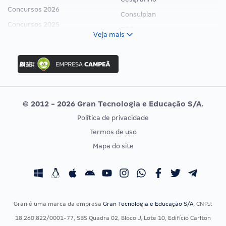
Concursos 2026
Consulplan
Concursos 2025
FCC
Veja mais
Concurso Nacional Unificado
FGV
Concurso Ibama
Idecan
Concurso MPU
Selecon
Editais publicados
Uniase
© 2012 - 2026 Gran Tecnologia e Educação S/A.
Vunesp
Política de privacidade
CONCURSOS POR PROFISSÃO
EXAME DE ORDEM
Termos de uso
Concursos Administrativos
OAB
Mapa do site
Concursos Educação
Prova OAB
Concursos Fiscais
Calendário OAB
Concursos Jurídicos
Questões OAB
Concursos Militares
Recursos OAB
Gran é uma marca da empresa
Gran Tecnologia e Educação S/A
, CNPJ:
Concursos Policiais
Exame de Ordem
18.260.822/0001-77, SBS Quadra 02, Bloco J, Lote 10, Edifício Carlton