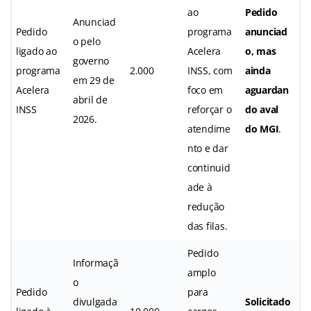
ao
Pedido
Anunciad
Pedido
programa
anunciad
o pelo
ligado ao
Acelera
o, mas
governo
programa
2.000
INSS, com
ainda
em 29 de
Acelera
foco em
aguardan
abril de
INSS
reforçar o
do aval
2026.
atendime
do MGI
.
nto e dar
continuid
ade à
redução
das filas.
Pedido
Informaçã
amplo
o
Pedido
para
divulgada
Solicitado