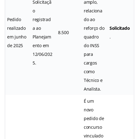
Solicitaçã
amplo,
o
relaciona
Pedido
registrad
do ao
realizado
a ao
reforço do
Solicitado
8.500
em junho
Planejam
quadro
.
de 2025
ento em
do INSS
12/06/202
para
5.
cargos
como
Técnico e
Analista.
É um
novo
pedido de
concurso
vinculado