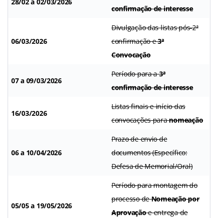
28/02 a 02/03/2026
confirmação de interesse
Divulgação das listas pós-2ª
06/03/2026
confirmação e
3ª
Convocação
Período para a
3ª
07 a 09/03/2026
confirmação de interesse
Listas finais e início das
16/03/2026
convocações para
nomeação
Prazo de envio de
06 a 10/04/2026
documentos (Específico:
Defesa de Memorial/Oral)
Período para montagem do
processo de
Nomeação por
05/05 a 19/05/2026
Aprovação
e entrega de