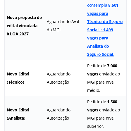
contempla
8.501
vagas para
Nova proposta de
Aguardando Aval
Técnico do Seguro
edital vinculada
do MGI
Social
e
1.499
à LOA 2027
vagas para
Analista do
Seguro Social
.
Pedido de
7.000
Novo Edital
Aguardando
vagas
enviado ao
(Técnico)
Autorização
MGI para nível
médio.
Pedido de
1.500
Novo Edital
Aguardando
vagas
enviado ao
(Analista)
Autorização
MGI para nível
superior.