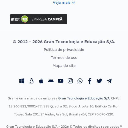
Veja mais
Concurso Nacional Unificado
FGV
Concurso Ibama
Idecan
Concurso MPU
Selecon
Editais publicados
Uniase
© 2012 - 2026 Gran Tecnologia e Educação S/A.
Vunesp
Política de privacidade
CONCURSOS POR PROFISSÃO
EXAME DE ORDEM
Termos de uso
Concursos Administrativos
OAB
Mapa do site
Concursos Educação
Prova OAB
Concursos Fiscais
Calendário OAB
Concursos Jurídicos
Questões OAB
Concursos Militares
Recursos OAB
Gran é uma marca da empresa
Gran Tecnologia e Educação S/A
, CNPJ:
Concursos Policiais
Exame de Ordem
18.260.822/0001-77, SBS Quadra 02, Bloco J, Lote 10, Edifício Carlton
Concursos Saúde
Tower, Sala 201, 2º Andar, Asa Sul, Brasília-DF, CEP 70.070-120.
Concursos Tribunais
Gran Tecnologia e Educação S/A - 2026 © Todos os direitos reservados ®