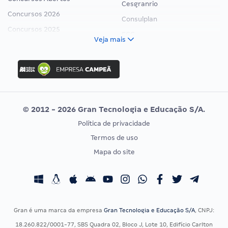
Cesgranrio
Concursos 2026
Consulplan
Concursos 2025
FCC
Veja mais
Concurso Nacional Unificado
FGV
Concurso Ibama
Idecan
Concurso MPU
Selecon
Editais publicados
Uniase
© 2012 - 2026 Gran Tecnologia e Educação S/A.
Vunesp
Política de privacidade
CONCURSOS POR PROFISSÃO
EXAME DE ORDEM
Termos de uso
Concursos Administrativos
OAB
Mapa do site
Concursos Educação
Prova OAB
Concursos Fiscais
Calendário OAB
Concursos Jurídicos
Questões OAB
Concursos Militares
Recursos OAB
Gran é uma marca da empresa
Gran Tecnologia e Educação S/A
, CNPJ:
Concursos Policiais
Exame de Ordem
18.260.822/0001-77, SBS Quadra 02, Bloco J, Lote 10, Edifício Carlton