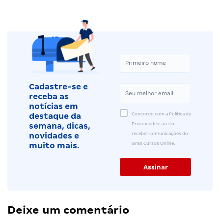
Cadastre-se e
receba as
notícias em
Concordo com a Política de
destaque da
Privacidade e aceito
semana, dicas,
receber comunicações do
novidades e
Gran Cursos Online.
muito mais.
Deixe um comentário