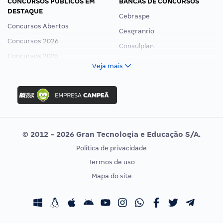
CONCURSOS PÚBLICOS EM
BANCAS DE CONCURSOS
DESTAQUE
Cebraspe
Concursos Abertos
Cesgranrio
Concursos 2026
Consulplan
Concursos 2025
FCC
Veja mais
Concurso Nacional Unificado
FGV
Concurso Ibama
Idecan
Concurso MPU
Selecon
Editais publicados
Uniase
© 2012 - 2026 Gran Tecnologia e Educação S/A.
Vunesp
Política de privacidade
CONCURSOS POR PROFISSÃO
EXAME DE ORDEM
Termos de uso
Concursos Administrativos
OAB
Mapa do site
Concursos Educação
Prova OAB
Concursos Fiscais
Calendário OAB
Concursos Jurídicos
Questões OAB