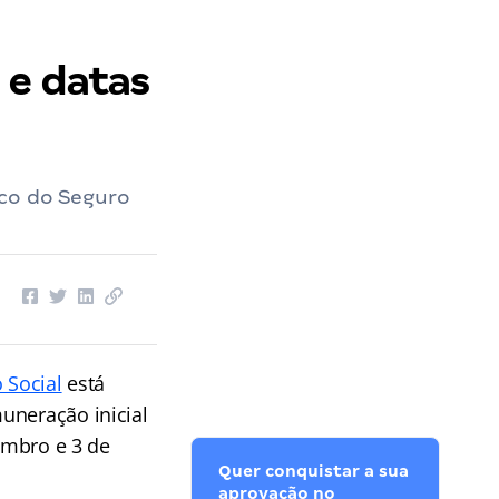
 e datas
ico do Seguro
 Social
está
muneração inicial
tembro e 3 de
Quer conquistar a sua
aprovação no