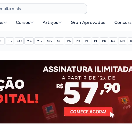
os
Cursos
Artigos
Gran Aprovados
Concurse
DF
ES
GO
MA
MG
MS
MT
PA
PB
PE
PI
PR
RJ
RN
R