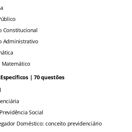
sa
Público
o Constitucional
o Administrativo
mática
o Matemático
specíficos | 70 questões
l
enciária
Previdência Social
gador Doméstico: conceito previdenciário