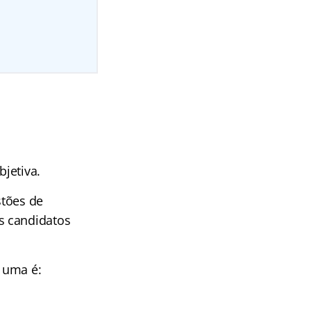
jetiva.
stões de
s candidatos
a uma é: