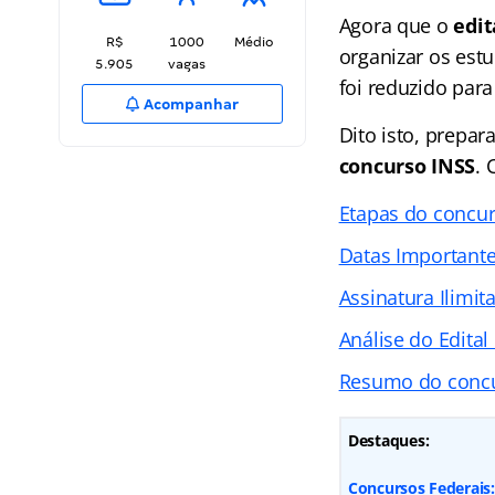
Agora que o
edit
R$
1000
Médio
organizar os estu
5.905
vagas
foi reduzido par
Acompanhar
Dito isto, prepa
concurso INSS
. 
Etapas do concu
Datas Important
Assinatura Ilimit
Análise do Edital
Resumo do concu
Destaques:
Concursos Federais