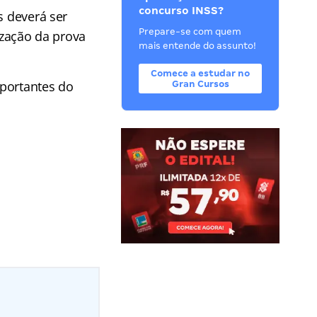
concurso INSS?
s deverá ser
Prepare-se com quem
ização da prova
mais entende do assunto!
Comece a estudar no
mportantes do
Gran Cursos