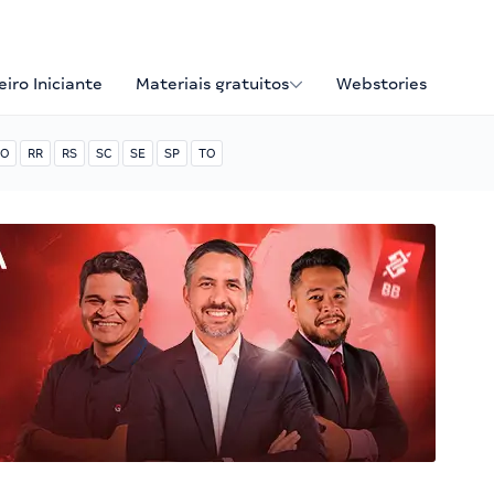
iro Iniciante
Materiais gratuitos
Webstories
O
RR
RS
SC
SE
SP
TO