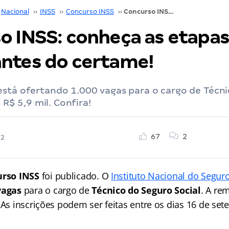
Nacional
››
INSS
››
Concurso INSS
››
Concurso INSS: conheça as etapas e datas importantes do certame!
o INSS: conheça as etapas
ntes do certame!
está ofertando 1.000 vagas para o cargo de Técn
e R$ 5,9 mil. Confira!
67
2
22
urso INSS
foi publicado. O
Instituto Nacional do Seguro
vagas
para o cargo de
Técnico do Seguro Social
. A re
 As inscrições podem ser feitas entre os dias 16 de se