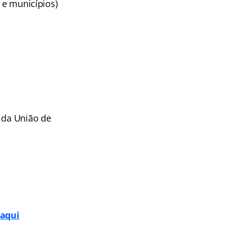
 e municípios)
l da União de
 aqui