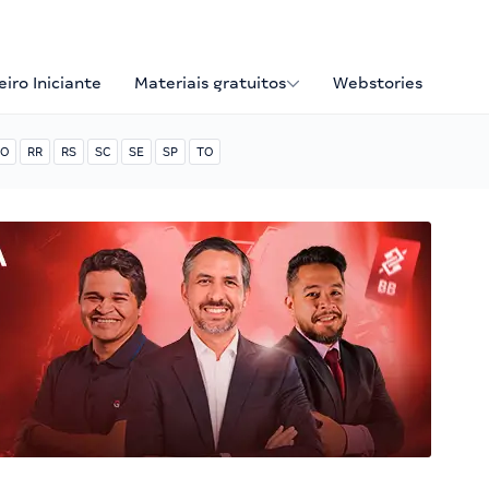
iro Iniciante
Materiais gratuitos
Webstories
O
RR
RS
SC
SE
SP
TO