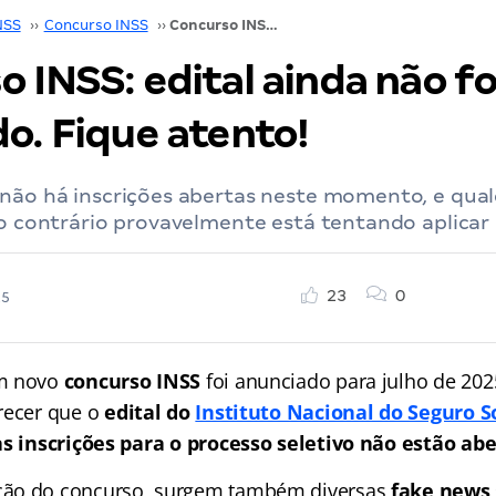
NSS
››
Concurso INSS
››
Concurso INSS: edital ainda não foi publicado. Fique atento!
 INSS: edital ainda não fo
o. Fique atento!
não há inscrições abertas neste momento, e qual
 o contrário provavelmente está tentando aplicar
23
0
25
um novo
concurso INSS
foi anunciado para julho de 202
recer que o
edital do
Instituto Nacional do Seguro S
as inscrições para o processo seletivo não estão abe
ão do concurso, surgem também diversas
fake news