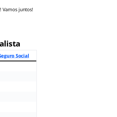
! Vamos juntos!
alista
Seguro Social