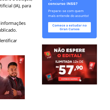
concurso INSS?
icial (IA), para
Prepare-se com quem
mais entende do assunto!
r informações
Comece a estudar no
ublicado.
Gran Cursos
ntificar