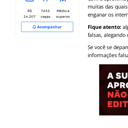
muitas das quais 
R$
7655
Médio e
enganar os inter
14.207
vagas
superior
Fique atento:
al
Acompanhar
falsas, alegando 
Se você se depar
informações fals