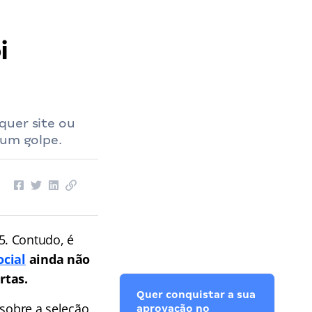
i
quer site ou
 um golpe.
5. Contudo, é
ocial
ainda não
rtas.
Quer conquistar a sua
sobre a seleção,
aprovação no