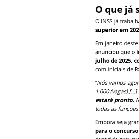
O que já 
O INSS já trabal
superior em 202
Em janeiro deste 
anunciou que o I
julho de 2025, 
com iniciais de R
“
Nós vamos agora
1.000 (vagas).[…]
estará pronto.
N
todas as funções 
Embora seja gran
para o concurs