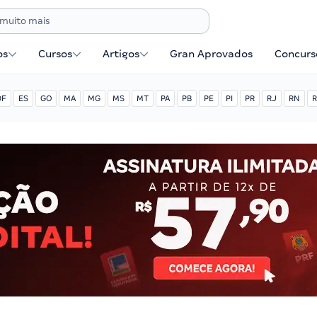
os
Cursos
Artigos
Gran Aprovados
Concurse
DF
ES
GO
MA
MG
MS
MT
PA
PB
PE
PI
PR
RJ
RN
R