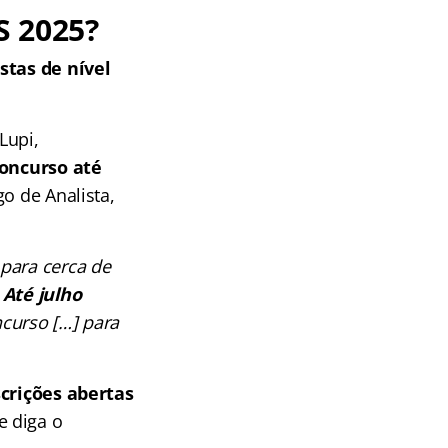
S 2025?
stas de nível
Lupi,
oncurso até
go de Analista,
para cerca de
 Até julho
ncurso […] para
crições abertas
ue diga o