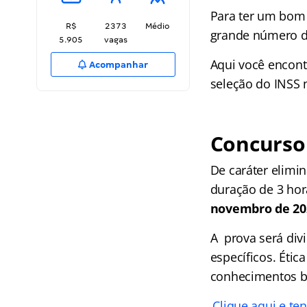
Para ter um bom 
R$
2373
Médio
grande número de
5.905
vagas
Aqui você encont
Acompanhar
seleção do INSS n
Concurso 
De caráter elimin
duração de 3 hor
novembro de 20
A prova será div
específicos. Éti
conhecimentos b
Clique aqui e te