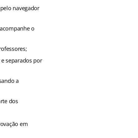
 pelo navegador
e acompanhe o
rofessores;
 e separados por
isando a
rte dos
provação em