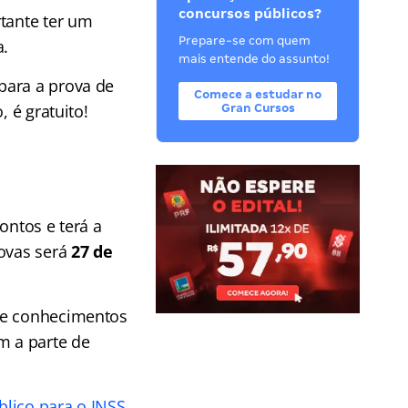
concursos públicos?
rtante ter um
Prepare-se com quem
a.
mais entende do assunto!
para a prova de
Comece a estudar no
 é gratuito!
Gran Cursos
pontos e terá a
rovas será
27 de
de conhecimentos
m a parte de
blico para o INSS