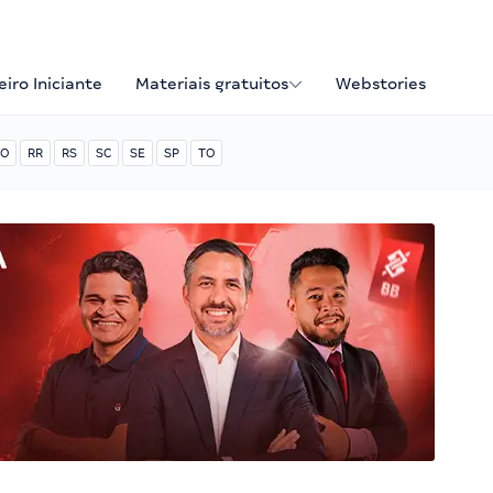
iro Iniciante
Materiais gratuitos
Webstories
O
RR
RS
SC
SE
SP
TO