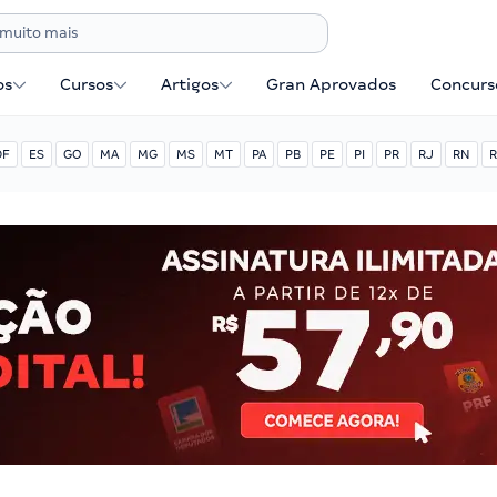
os
Cursos
Artigos
Gran Aprovados
Concurse
DF
ES
GO
MA
MG
MS
MT
PA
PB
PE
PI
PR
RJ
RN
R