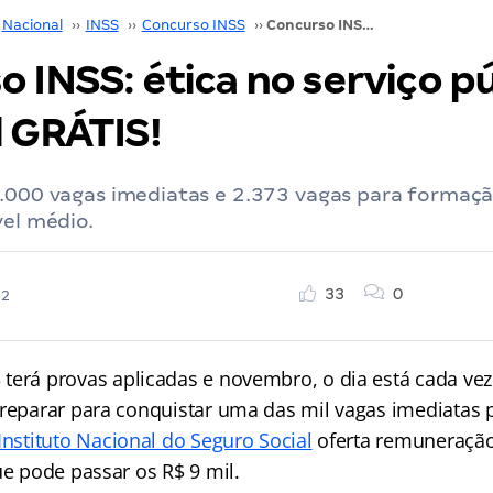
Nacional
››
INSS
››
Concurso INSS
››
Concurso INSS: ética no serviço público. Material GRÁTIS!
 INSS: ética no serviço pú
l GRÁTIS!
 .000 vagas imediatas e 2.373 vagas para formaç
vel médio.
33
0
22
S
terá provas aplicadas e novembro, o dia está cada ve
preparar para conquistar uma das mil vagas imediatas 
Instituto Nacional do Seguro Social
oferta remuneração 
ue pode passar os R$ 9 mil.