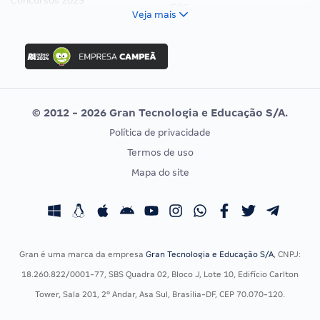
Concursos 2025
FCC
Veja mais
Concurso Nacional Unificado
FGV
Concurso Ibama
Idecan
Concurso MPU
Selecon
Editais publicados
Uniase
© 2012 - 2026 Gran Tecnologia e Educação S/A.
Vunesp
Política de privacidade
CONCURSOS POR PROFISSÃO
EXAME DE ORDEM
Termos de uso
Concursos Administrativos
OAB
Mapa do site
Concursos Educação
Prova OAB
Concursos Fiscais
Calendário OAB
Concursos Jurídicos
Questões OAB
Concursos Militares
Recursos OAB
Gran é uma marca da empresa
Gran Tecnologia e Educação S/A
, CNPJ:
Concursos Policiais
Exame de Ordem
18.260.822/0001-77, SBS Quadra 02, Bloco J, Lote 10, Edifício Carlton
Concursos Saúde
Tower, Sala 201, 2º Andar, Asa Sul, Brasília-DF, CEP 70.070-120.
Concursos Tribunais