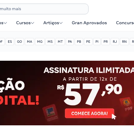
os
Cursos
Artigos
Gran Aprovados
Concurse
DF
ES
GO
MA
MG
MS
MT
PA
PB
PE
PI
PR
RJ
RN
R