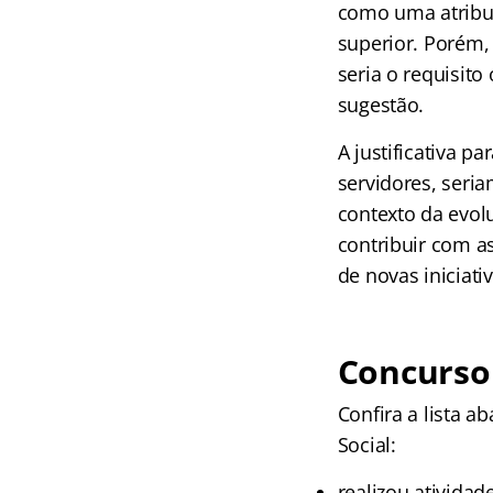
como uma atribuiç
superior. Porém,
seria o requisito
sugestão.
A justificativa p
servidores, seri
contexto da evol
contribuir com a
de novas iniciati
Concurso 
Confira a lista a
Social:
realizou atividad