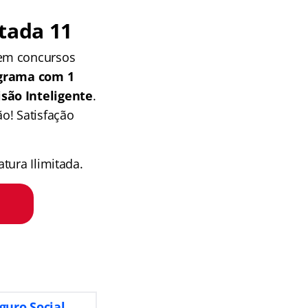
tada 11
 em concursos
grama com 1
isão Inteligente
.
o! Satisfação
tura Ilimitada.
guro Social