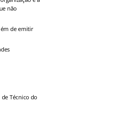
que não
lém de emitir
ades
o de Técnico do