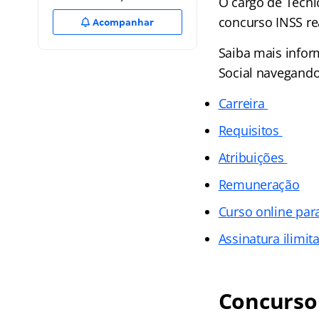
O cargo de Técni
concurso INSS re
Acompanhar
Saiba mais info
Social navegando
Carreira
Requisitos
Atribuições
Remuneração
Curso online par
Assinatura ilimi
Concurso 