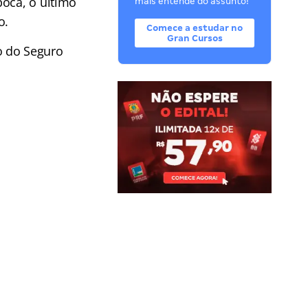
poca, o último
mais entende do assunto!
o.
Comece a estudar no
Gran Cursos
o do Seguro