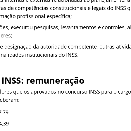
fas de competências constitucionais e legais do INSS 
ção profissional específica;
ões, executou pesquisas, levantamentos e controles, a
ceres;
e designação da autoridade competente, outras ativid
inalidades institucionais do INSS.
 INSS: remuneração
alores que os aprovados no concurso INSS para o carg
ceberam:
7,79
4,39