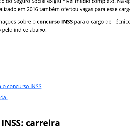
co do Seguro Social exigiu nível médio completo. Na é
alizado em 2016 também ofertou vagas para esse carg
rmações sobre o
concurso INSS
para o cargo de Técnic
 pelo índice abaixo:
a o concurso INSS
tada
INSS: carreira