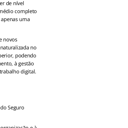
er de nível
 médio completo
oi apenas uma
de novos
 naturalizada no
perior, podendo
mento, à gestão
rabalho digital.
o do Seguro
 organização e à