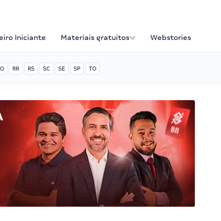
iro Iniciante
Materiais gratuitos
Webstories
O
RR
RS
SC
SE
SP
TO