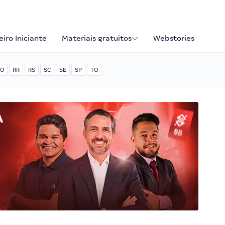
iro Iniciante
Materiais gratuitos
Webstories
O
RR
RS
SC
SE
SP
TO