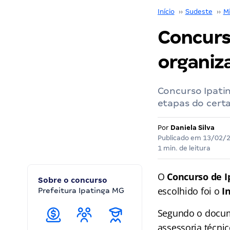
Início
››
Sudeste
››
M
Concurs
organiz
Concurso Ipati
etapas do certa
Por
Daniela Silva
Publicado em
13/02/
1 min. de leitura
O
Concurso de 
Sobre o concurso
escolhido foi o
I
Prefeitura Ipatinga MG
Segundo o docume
assessoria técni