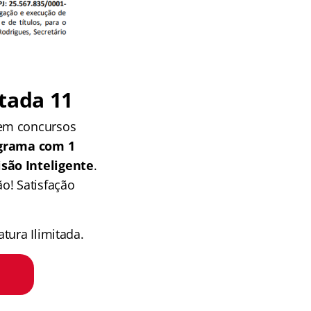
tada 11
 em concursos
grama com 1
isão Inteligente
.
o! Satisfação
tura Ilimitada.