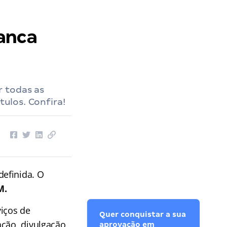
anca
r todas as
tulos. Confira!
definida. O
M.
iços de
Quer conquistar a sua
ação, divulgação
aprovação em