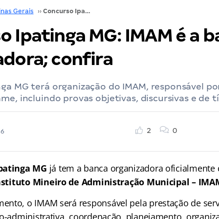
inas Gerais
››
Concurso Ipatinga MG: IMAM é a banca organizadora; confira
o Ipatinga MG: IMAM é a b
adora; confira
nga MG terá organização do IMAM, responsável po
me, incluindo provas objetivas, discursivas e de tí
2
0
26
Ipatinga MG
já tem a banca organizadora oficialmente 
nstituto Mineiro de Administração Municipal – IMA
nto, o IMAM será responsável pela prestação de serv
co-administrativa, coordenação, planejamento, organiz