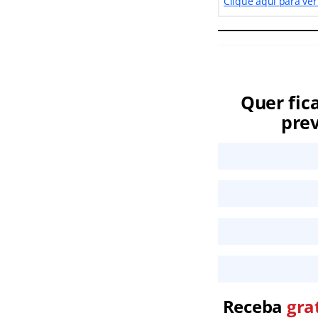
Clique aqui para ver
Quer fic
prev
Receba
gra