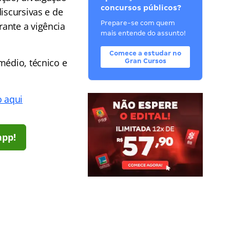
concursos públicos?
iscursivas e de
Prepare-se com quem
ante a vigência
mais entende do assunto!
Comece a estudar no
médio, técnico e
Gran Cursos
o aqui
app!