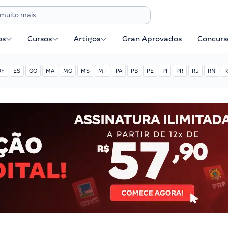
os
Cursos
Artigos
Gran Aprovados
Concurse
DF
ES
GO
MA
MG
MS
MT
PA
PB
PE
PI
PR
RJ
RN
R