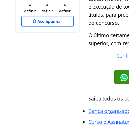
A
A
A
e execução de tod
definir
definir
definir
títulos, para pr
Acompanhar
do concurso.
O último certame
superior, com re
Confi
Saiba todos os d
Banca organizad
Curso e Assinatur