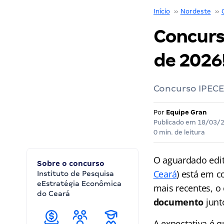
Início
››
Nordeste
››
Concurso
de 2026
Concurso IPECE:
Por
Equipe Gran
Publicado em
18/03/
0 min. de leitura
O aguardado edit
Sobre o concurso
Ceará
) está em 
Instituto de Pesquisa
eEstratégia Econômica
mais recentes, o
do Ceará
documento
junt
A expectativa é 