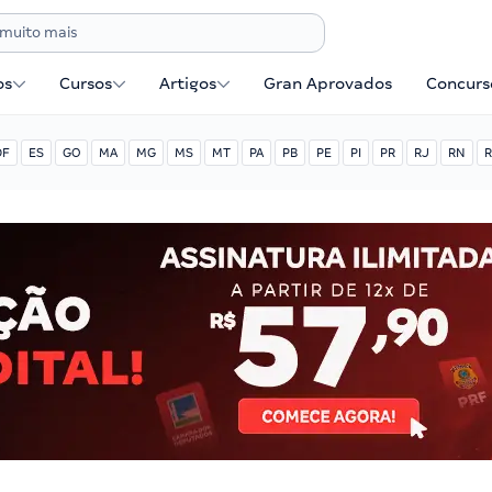
os
Cursos
Artigos
Gran Aprovados
Concurse
DF
ES
GO
MA
MG
MS
MT
PA
PB
PE
PI
PR
RJ
RN
R