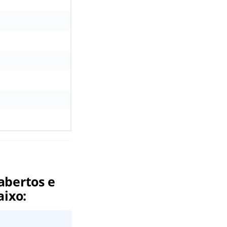
abertos e
aixo: