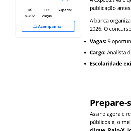
publicação antes
R$
09
Superior
4.402
vagas
A banca organizad
Acompanhar
2026. O concurso
Vagas:
9 oportun
Cargo:
Analista d
Escolaridade exi
Prepare-s
Assine agora e 
públicos e, o me
clique, Raio-X,