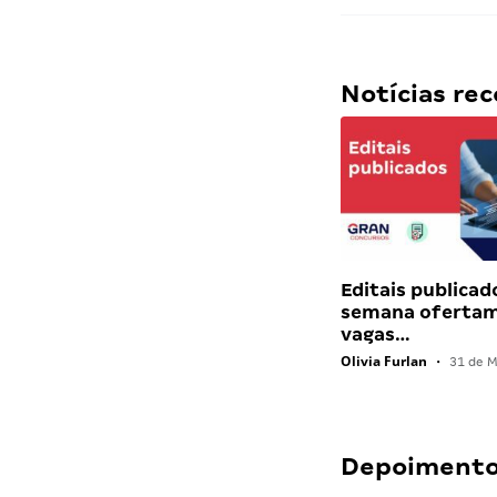
Notícias r
Editais publicad
semana ofertam
vagas…
Olivia Furlan
•
31 de M
Depoimentos