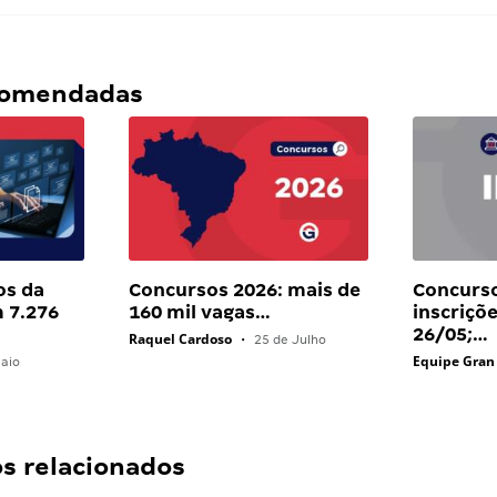
ecomendadas
os da
Concursos 2026: mais de
Concurso
 7.276
160 mil vagas…
inscriçõe
26/05;…
Raquel Cardoso
•
25 de Julho
Equipe Gran
aio
 relacionados