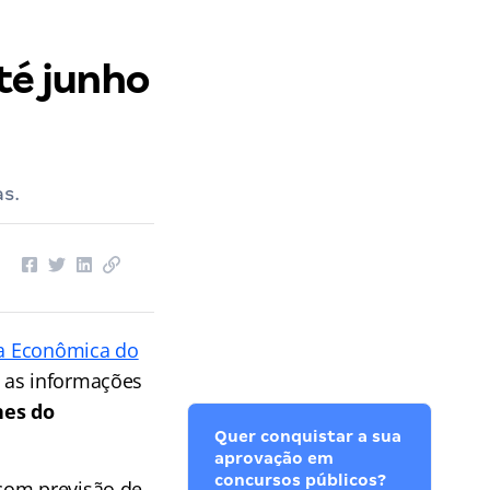
té junho
s.
gia Econômica do
m as informações
hes do
Quer conquistar a sua
aprovação em
concursos públicos?
 com previsão de