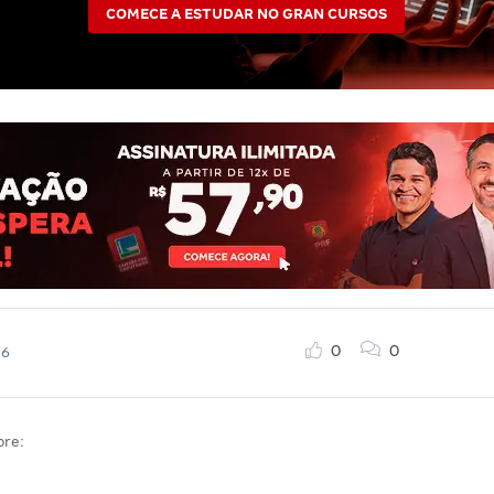
COMECE A ESTUDAR NO GRAN CURSOS
0
0
26
bre: