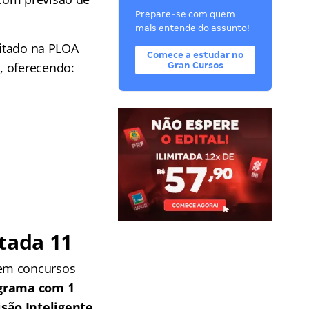
Prepare-se com quem
mais entende do assunto!
citado na PLOA
Comece a estudar no
, oferecendo:
Gran Cursos
tada 11
 em concursos
grama com 1
isão Inteligente
.