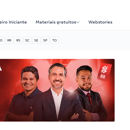
iro Iniciante
Materiais gratuitos
Webstories
O
RR
RS
SC
SE
SP
TO