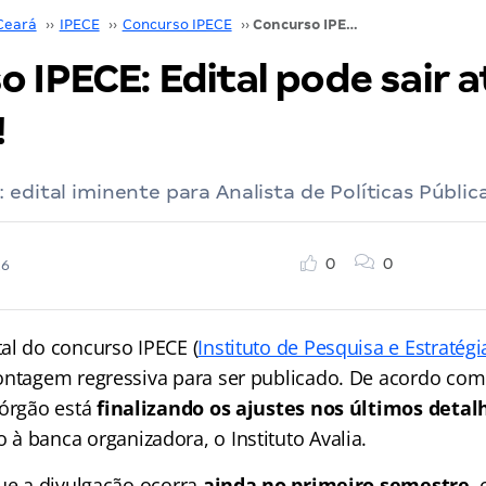
Ceará
››
IPECE
››
Concurso IPECE
››
Concurso IPECE: Edital pode sair até junho de 2026!
 IPECE: Edital pode sair a
!
 edital iminente para Analista de Políticas Pública
0
0
26
al do concurso IPECE (
Instituto de Pesquisa e Estraté
contagem regressiva para ser publicado. De acordo co
 órgão está
finalizando os ajustes nos últimos detal
o à banca organizadora, o Instituto Avalia.
que a divulgação ocorra
ainda no primeiro semestre
,