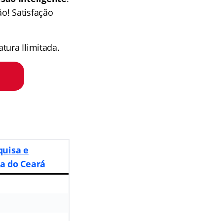
o! Satisfação
tura Ilimitada.
quisa e
a do Ceará