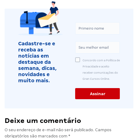
Cadastre-se e
receba as
notícias em
Concordo com a Política de
destaque da
Privacidade e aceito
semana, dicas,
receber comunicações do
novidades e
Gran Cursos Online.
muito mais.
Deixe um comentário
O seu endereço de e-mail não será publicado.
Campos
obrigatórios são marcados com
*