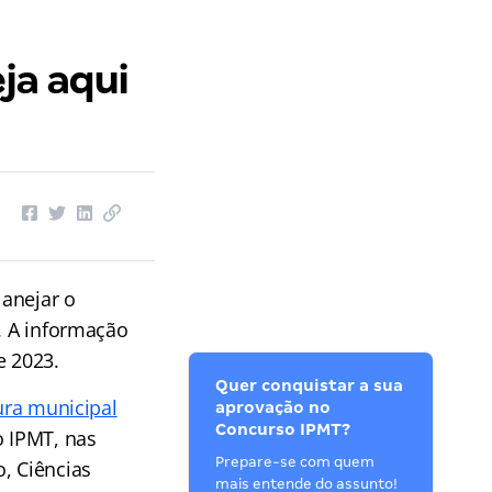
ja aqui
lanejar o
C. A informação
e 2023.
Quer conquistar a sua
ura municipal
aprovação no
Concurso IPMT?
o IPMT, nas
Prepare-se com quem
, Ciências
mais entende do assunto!