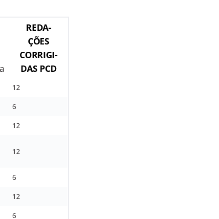
REDA-
ÇÕES
CORRIGI-
a
DAS PCD
12
6
12
12
6
12
6