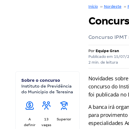
Início
››
Nordeste
››
Concurso
Concurso IPMT 
Por
Equipe Gran
Publicado em
15/07/
2 min. de leitura
Novidades sobre
Sobre o concurso
concurso do Insti
Instituto de Previdência
do Município de Teresina
foi publicada no 
A banca irá organ
para provimento 
A
13
Superior
especialidades A
definir
vagas