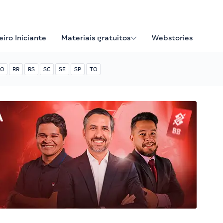
iro Iniciante
Materiais gratuitos
Webstories
O
RR
RS
SC
SE
SP
TO