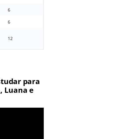
6
6
12
studar para
, Luana e