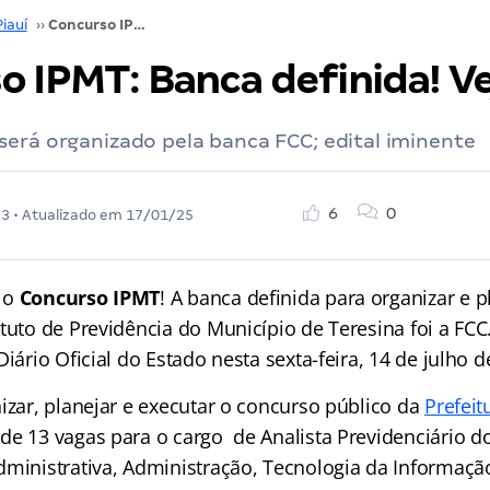
Piauí
››
Concurso IPMT: Banca definida! Veja aqui
 IPMT: Banca definida! Ve
será organizado pela banca FCC; edital iminente
6
0
23
• Atualizado em
17/01/25
 o
Concurso IPMT
! A banca definida para organizar e p
tuto de Previdência do Município de Teresina foi a FC
Diário Oficial do Estado nesta sexta-feira, 14 de julho d
izar, planejar e executar o concurso público da
Prefeit
de 13 vagas para o cargo de Analista Previdenciário d
dministrativa, Administração, Tecnologia da Informação