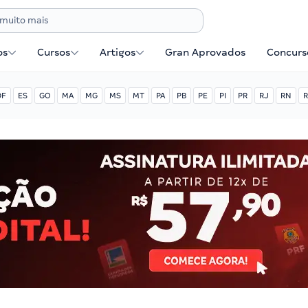
os
Cursos
Artigos
Gran Aprovados
Concurse
DF
ES
GO
MA
MG
MS
MT
PA
PB
PE
PI
PR
RJ
RN
R