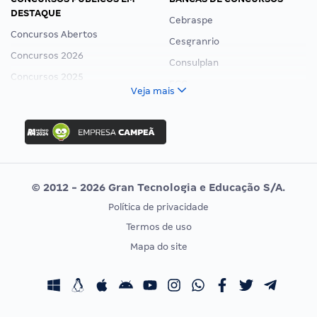
DESTAQUE
Cebraspe
Concursos Abertos
Cesgranrio
Concursos 2026
Consulplan
Concursos 2025
FCC
Veja mais
Concurso Nacional Unificado
FGV
Concurso Ibama
Idecan
Concurso MPU
Selecon
Editais publicados
Uniase
© 2012 - 2026 Gran Tecnologia e Educação S/A.
Vunesp
Política de privacidade
CONCURSOS POR PROFISSÃO
EXAME DE ORDEM
Termos de uso
Concursos Administrativos
OAB
Mapa do site
Concursos Educação
Prova OAB
Concursos Fiscais
Calendário OAB
Concursos Jurídicos
Questões OAB