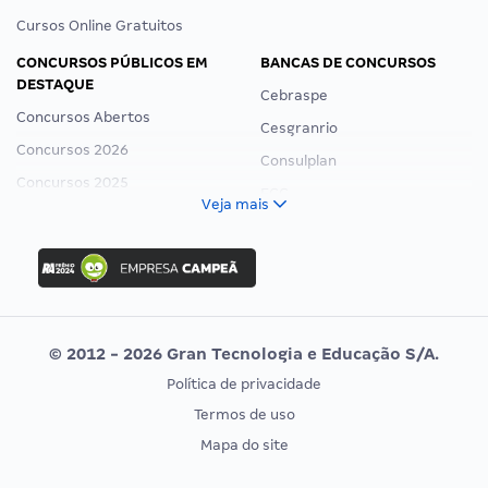
Cursos Online Gratuitos
CONCURSOS PÚBLICOS EM
BANCAS DE CONCURSOS
DESTAQUE
Cebraspe
Concursos Abertos
Cesgranrio
Concursos 2026
Consulplan
Concursos 2025
FCC
Veja mais
Concurso Nacional Unificado
FGV
Concurso Ibama
Idecan
Concurso MPU
Selecon
Editais publicados
Uniase
© 2012 - 2026 Gran Tecnologia e Educação S/A.
Vunesp
Política de privacidade
CONCURSOS POR PROFISSÃO
EXAME DE ORDEM
Termos de uso
Concursos Administrativos
OAB
Mapa do site
Concursos Educação
Prova OAB