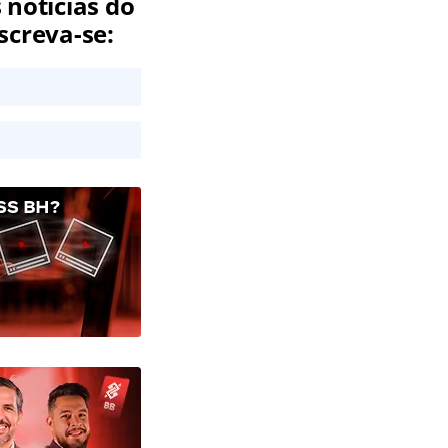
 notícias do
screva-se:
SS BH?