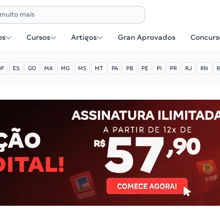
os
Cursos
Artigos
Gran Aprovados
Concurse
DF
ES
GO
MA
MG
MS
MT
PA
PB
PE
PI
PR
RJ
RN
R