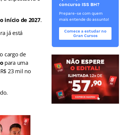
concurso ISS BH?
Prepare-se com quem
o início de 2027
.
mais entende do assunto!
Comece a estudar no
a já está
Gran Cursos
 o cargo de
io
para uma
R$ 23 mil no
ido.