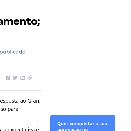
l de Belo Horizonte
››
Concurso ISS BH: estudos em andamento; confira!
damento;
 publicado
esposta ao Gran,
rso para
Quer conquistar a sua
 a expectativa é
aprovação no