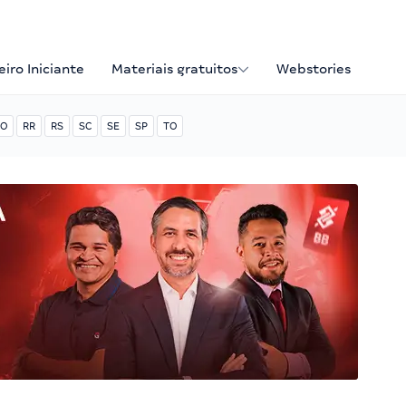
iro Iniciante
Materiais gratuitos
Webstories
O
RR
RS
SC
SE
SP
TO