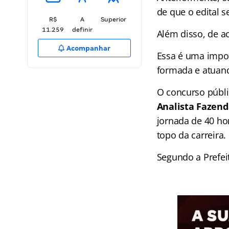
de que o edital 
R$
A
Superior
11.259
definir
Além disso, de a
Acompanhar
Essa é uma impor
formada e atuand
O concurso públ
Analista Fazend
jornada de 40 ho
topo da carreira.
Segundo a Prefei