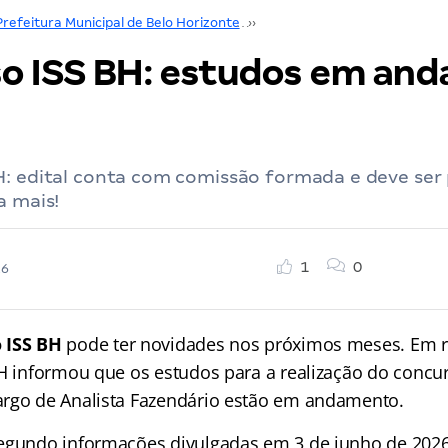
Prefeitura Municipal de Belo Horizonte
››
Concurso Prefeitura Municipa
o ISS BH: estudos em an
H: edital conta com comissão formada e deve ser
a mais!
1
0
26
 ISS BH
pode ter novidades nos próximos meses. Em r
BH informou que os estudos para a realização do concu
rgo de Analista Fazendário estão em andamento.
egundo informações divulgadas em 3 de junho de 2026,