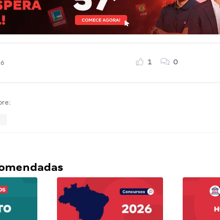
1
0
26
bre:
a
ecomendadas