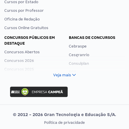
Cursos por Estado
Cursos por Professor
Oficina de Redação
Cursos Online Gratuitos
CONCURSOS PÚBLICOS EM
BANCAS DE CONCURSOS
DESTAQUE
Cebraspe
Concursos Abertos
Cesgranrio
Concursos 2026
Consulplan
Concursos 2025
FCC
Veja mais
Concurso Nacional Unificado
FGV
Concurso Ibama
Idecan
Concurso MPU
Selecon
Editais publicados
Uniase
© 2012 - 2026 Gran Tecnologia e Educação S/A.
Vunesp
Política de privacidade
CONCURSOS POR PROFISSÃO
EXAME DE ORDEM