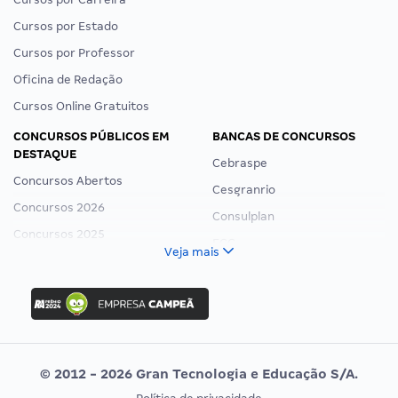
Cursos por Estado
Cursos por Professor
Oficina de Redação
Cursos Online Gratuitos
CONCURSOS PÚBLICOS EM
BANCAS DE CONCURSOS
DESTAQUE
Cebraspe
Concursos Abertos
Cesgranrio
Concursos 2026
Consulplan
Concursos 2025
FCC
Veja mais
Concurso Nacional Unificado
FGV
Concurso Ibama
Idecan
Concurso MPU
Selecon
Editais publicados
Uniase
© 2012 - 2026 Gran Tecnologia e Educação S/A.
Vunesp