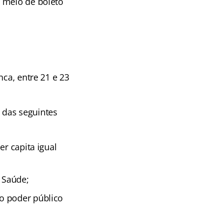
r meio de boleto
nca, entre 21 e 23
 das seguintes
er capita igual
 Saúde;
o poder público