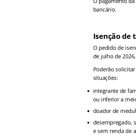
O pagamento da t
bancário.
Isenção de t
O pedido de isenç
de julho de 2026
Poderão solicita
situações:
integrante de fam
ou inferior a mei
doador de medula
desempregado, se
e sem renda de 