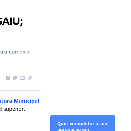
SAIU;
ra carreira
itura Municipal
l superior.
Quer conquistar a sua
aprovação em