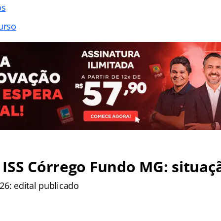
os
urso
ISS Córrego Fundo MG: situaç
26: edital publicado