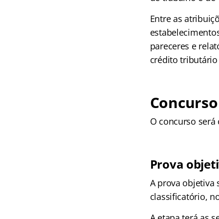
Entre as atribuiç
estabelecimentos
pareceres e rela
crédito tributári
Concurso
O concurso será 
Prova objet
A prova objetiva 
classificatório, 
A etapa terá as s