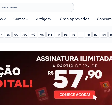
os
Cursos
Artigos
Gran Aprovados
Concurse
DF
ES
GO
MA
MG
MS
MT
PA
PB
PE
PI
PR
RJ
RN
R