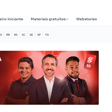
iro Iniciante
Materiais gratuitos
Webstories
O
RR
RS
SC
SE
SP
TO