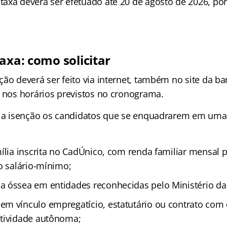
axa deverá ser efetuado até 20 de agosto de 2026, po
axa: como solicitar
ão deverá ser feito via internet, também no site da ba
, nos horários previstos no cronograma.
r a isenção os candidatos que se enquadrarem em uma
ília inscrita no CadÚnico, com renda familiar mensal p
o salário-mínimo;
 óssea em entidades reconhecidas pelo Ministério da
m vínculo empregatício, estatutário ou contrato com 
atividade autônoma;