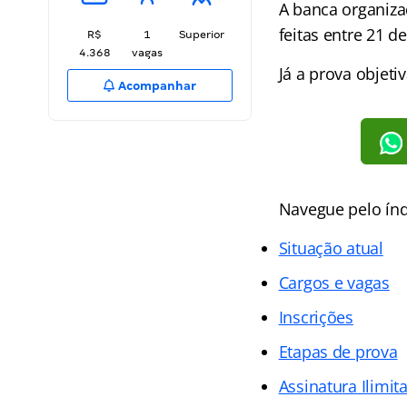
A banca organiza
feitas entre 21 d
R$
1
Superior
4.368
vagas
Já a prova objet
Acompanhar
Navegue pelo índ
Situação atual
Cargos e vagas
Inscrições
Etapas de prova
Assinatura Ilimit