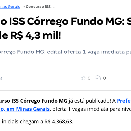
inas Gerais
››
Concurso ISS Córrego Fundo MG: SAIU; iniciais de R$ 4,3 mil!
o ISS Córrego Fundo MG: 
de R$ 4,3 mil!
rrego Fundo MG: edital oferta 1 vaga imediata pa
0
0
26
urso ISS Córrego Fundo MG
já está publicado! A
Prefe
o, em Minas Gerais
, oferta 1 vagas imediata para níve
iniciais chegam a R$ 4.368,63.