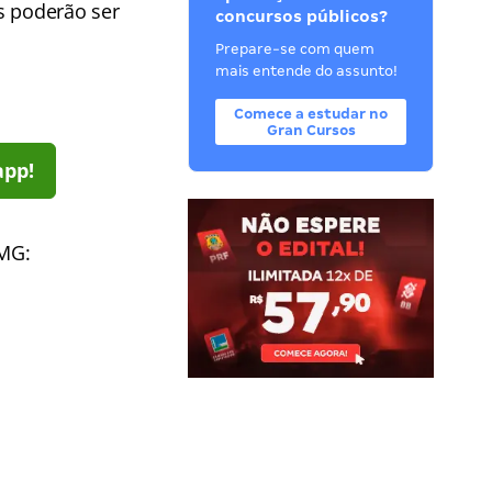
s poderão ser
concursos públicos?
Prepare-se com quem
mais entende do assunto!
Comece a estudar no
Gran Cursos
app!
 MG: