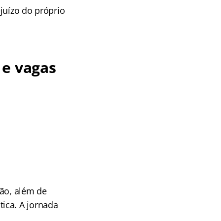
juízo do próprio
 e vagas
ção, além de
ica. A jornada