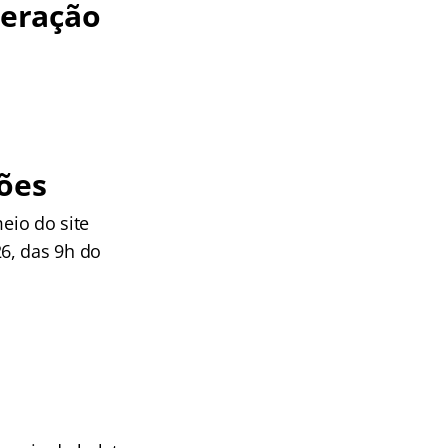
neração
ões
eio do site
6, das 9h do