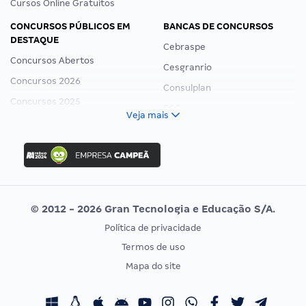
Cursos Online Gratuitos
CONCURSOS PÚBLICOS EM
BANCAS DE CONCURSOS
DESTAQUE
Cebraspe
Concursos Abertos
Cesgranrio
Concursos 2026
Consulplan
Concursos 2025
FCC
Veja mais
Concurso Nacional Unificado
FGV
Concurso Ibama
Idecan
Concurso MPU
Selecon
Editais publicados
Uniase
© 2012 - 2026 Gran Tecnologia e Educação S/A.
Vunesp
Política de privacidade
CONCURSOS POR PROFISSÃO
EXAME DE ORDEM
Termos de uso
Concursos Administrativos
OAB
Mapa do site
Concursos Educação
Prova OAB
Concursos Fiscais
Calendário OAB