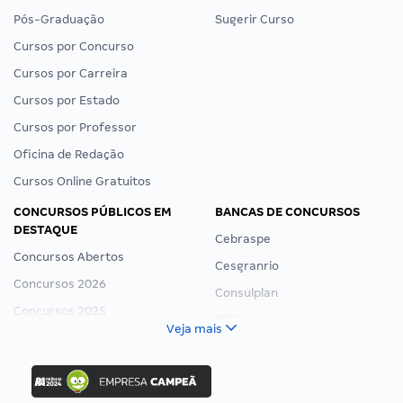
Pós-Graduação
Sugerir Curso
Cursos por Concurso
Cursos por Carreira
Cursos por Estado
Cursos por Professor
Oficina de Redação
Cursos Online Gratuitos
CONCURSOS PÚBLICOS EM
BANCAS DE CONCURSOS
DESTAQUE
Cebraspe
Concursos Abertos
Cesgranrio
Concursos 2026
Consulplan
Concursos 2025
FCC
Veja mais
Concurso Nacional Unificado
FGV
Concurso Ibama
Idecan
Concurso MPU
Selecon