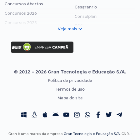
Concursos Abertos
Cesgranrio
Concursos 2026
Consulplan
Concursos 2025
FCC
Veja mais
Concurso Nacional Unificado
FGV
Concurso Ibama
Idecan
Concurso MPU
Selecon
Editais publicados
Uniase
© 2012 - 2026 Gran Tecnologia e Educação S/A.
Vunesp
Política de privacidade
CONCURSOS POR PROFISSÃO
EXAME DE ORDEM
Termos de uso
Concursos Administrativos
OAB
Mapa do site
Concursos Educação
Prova OAB
Concursos Fiscais
Calendário OAB
Concursos Jurídicos
Questões OAB
Concursos Militares
Recursos OAB
Gran é uma marca da empresa
Gran Tecnologia e Educação S/A
, CNPJ:
Concursos Policiais
Exame de Ordem