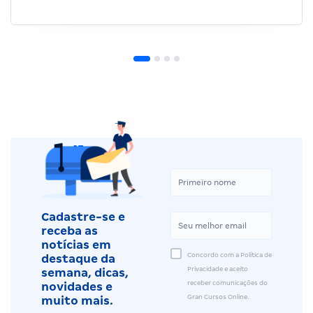
Cadastre-se e
receba as
notícias em
Concordo com a Política de
destaque da
Privacidade e aceito
semana, dicas,
receber comunicações do
novidades e
Gran Cursos Online.
muito mais.