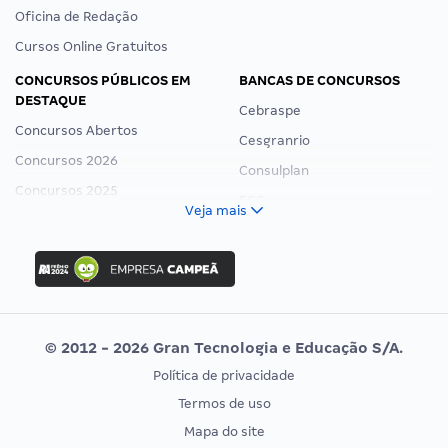
Oficina de Redação
Cursos Online Gratuitos
CONCURSOS PÚBLICOS EM
BANCAS DE CONCURSOS
DESTAQUE
Cebraspe
Concursos Abertos
Cesgranrio
Concursos 2026
Consulplan
Concursos 2025
FCC
Veja mais
Concurso Nacional Unificado
FGV
Concurso Ibama
Idecan
Concurso MPU
Selecon
Editais publicados
Uniase
© 2012 - 2026 Gran Tecnologia e Educação S/A.
Vunesp
Política de privacidade
CONCURSOS POR PROFISSÃO
EXAME DE ORDEM
Termos de uso
Concursos Administrativos
OAB
Mapa do site
Concursos Educação
Prova OAB