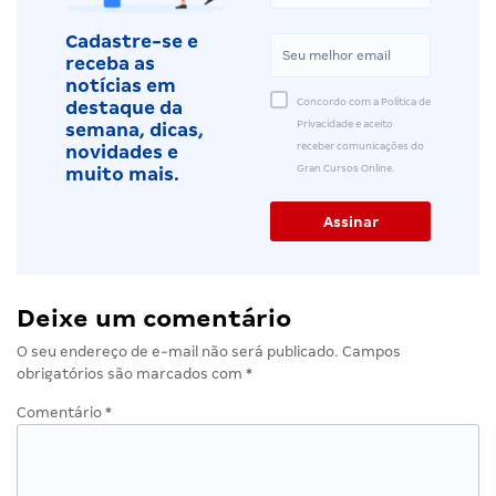
Cadastre-se e
receba as
notícias em
Concordo com a Política de
destaque da
Privacidade e aceito
semana, dicas,
receber comunicações do
novidades e
Gran Cursos Online.
muito mais.
Deixe um comentário
O seu endereço de e-mail não será publicado.
Campos
obrigatórios são marcados com
*
Comentário
*