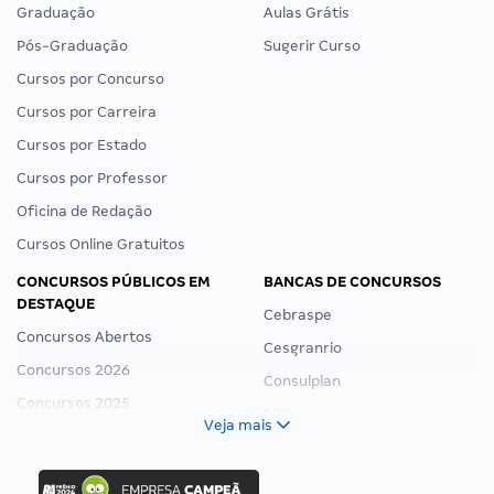
Graduação
Aulas Grátis
Pós-Graduação
Sugerir Curso
Cursos por Concurso
Cursos por Carreira
Cursos por Estado
Cursos por Professor
Oficina de Redação
Cursos Online Gratuitos
CONCURSOS PÚBLICOS EM
BANCAS DE CONCURSOS
DESTAQUE
Cebraspe
Concursos Abertos
Cesgranrio
Concursos 2026
Consulplan
Concursos 2025
FCC
Veja mais
Concurso Nacional Unificado
FGV
Concurso Ibama
Idecan