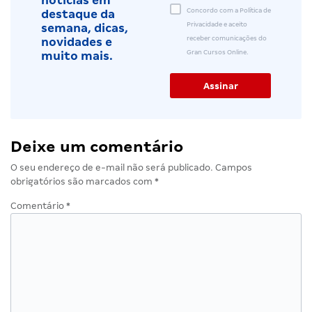
notícias em
Concordo com a Política de
destaque da
Privacidade e aceito
semana, dicas,
receber comunicações do
novidades e
Gran Cursos Online.
muito mais.
Deixe um comentário
O seu endereço de e-mail não será publicado.
Campos
obrigatórios são marcados com
*
Comentário
*