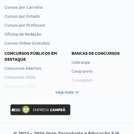
Cursos por Carreira
Cursos por Estado
Cursos por Professor
Oficina de Redação
Cursos Online Gratuitos
CONCURSOS PÚBLICOS EM
BANCAS DE CONCURSOS
DESTAQUE
Cebraspe
Concursos Abertos
Cesgranrio
Concursos 2026
Consulplan
Concursos 2025
FCC
Veja mais
Concurso Nacional Unificado
FGV
Concurso Ibama
Idecan
Concurso MPU
Selecon
Editais publicados
Uniase
© 2012 - 2026 Gran Tecnologia e Educação S/A.