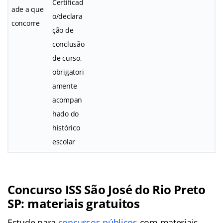
Certificad
ade a que
o/declara
concorre
ção de
conclusão
de curso,
obrigatori
amente
acompan
hado do
histórico
escolar
Concurso ISS São José do Rio Preto
SP: materiais gratuitos
Estude para
concursos públicos
com materiais