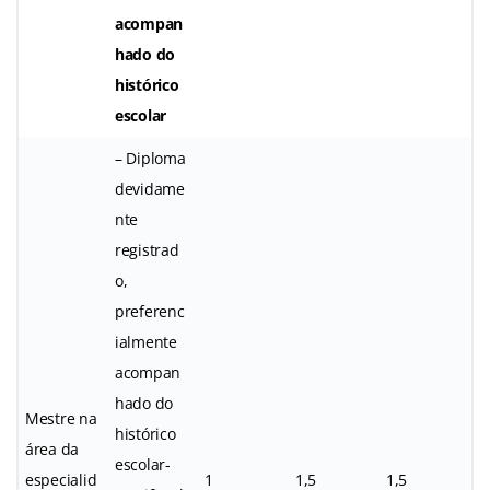
acompan
hado do
histórico
escolar
– Diploma
devidame
nte
registrad
o,
preferenc
ialmente
acompan
hado do
Mestre na
histórico
área da
escolar-
especialid
1
1,5
1,5