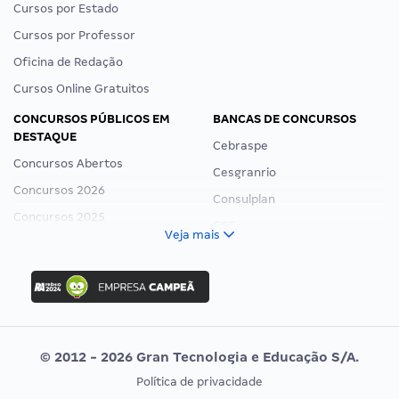
Cursos por Estado
Cursos por Professor
Oficina de Redação
Cursos Online Gratuitos
CONCURSOS PÚBLICOS EM
BANCAS DE CONCURSOS
DESTAQUE
Cebraspe
Concursos Abertos
Cesgranrio
Concursos 2026
Consulplan
Concursos 2025
FCC
Veja mais
Concurso Nacional Unificado
FGV
Concurso Ibama
Idecan
Concurso MPU
Selecon
Editais publicados
Uniase
© 2012 - 2026 Gran Tecnologia e Educação S/A.
Vunesp
Política de privacidade
CONCURSOS POR PROFISSÃO
EXAME DE ORDEM