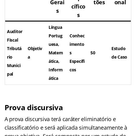
Gerai
tões
onal
cífico
s
s
Língua
Auditor
Portug
Conhec
Fiscal
uesa,
imento
Tributá
Objetiv
Estudo
Matem
s
50
rio
a
de Caso
ática,
Específi
Munici
Inform
cos
pal
ática
Prova discursiva
A prova discursiva terá caráter eliminatório e
classificatório e será aplicada simultaneamente à
prova objetiva. Será composta por um estudo de