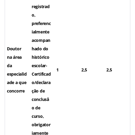
registrad
o,
preferenc
ialmente
acompan
Doutor
hado do
na área
histórico
da
escolar-
1
2,5
2,5
especialid
Certificad
ade a que
o/declara
concorre
ção de
conclusã
o de
curso,
obrigator
iamente