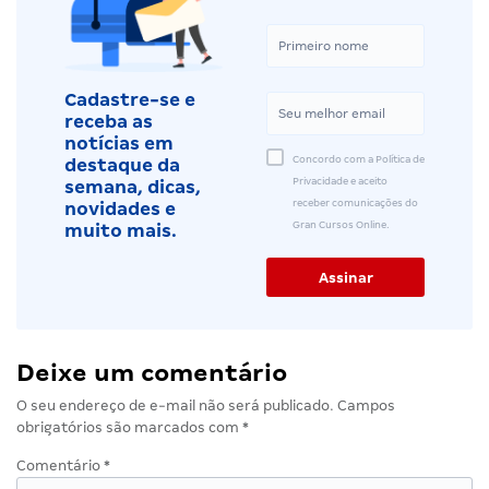
Cadastre-se e
receba as
notícias em
Concordo com a Política de
destaque da
Privacidade e aceito
semana, dicas,
receber comunicações do
novidades e
Gran Cursos Online.
muito mais.
Deixe um comentário
O seu endereço de e-mail não será publicado.
Campos
obrigatórios são marcados com
*
Comentário
*