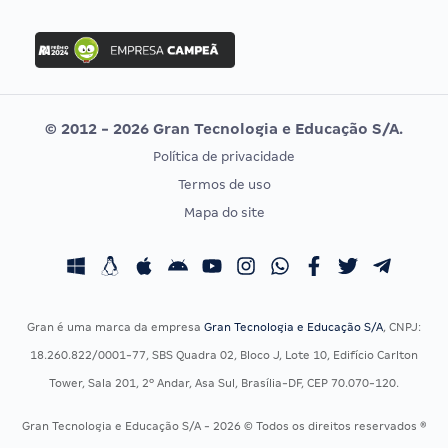
Concurso Nacional Unificado
FGV
Concurso Ibama
Idecan
Concurso MPU
Selecon
Editais publicados
Uniase
© 2012 - 2026 Gran Tecnologia e Educação S/A.
Vunesp
Política de privacidade
CONCURSOS POR PROFISSÃO
EXAME DE ORDEM
Termos de uso
Concursos Administrativos
OAB
Mapa do site
Concursos Educação
Prova OAB
Concursos Fiscais
Calendário OAB
Concursos Jurídicos
Questões OAB
Concursos Militares
Recursos OAB
Gran é uma marca da empresa
Gran Tecnologia e Educação S/A
, CNPJ:
Concursos Policiais
Exame de Ordem
18.260.822/0001-77, SBS Quadra 02, Bloco J, Lote 10, Edifício Carlton
Concursos Saúde
Tower, Sala 201, 2º Andar, Asa Sul, Brasília-DF, CEP 70.070-120.
Concursos Tribunais
Gran Tecnologia e Educação S/A - 2026 © Todos os direitos reservados ®
Residência Multiprofissional