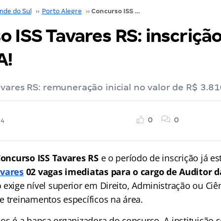
nde do Sul
››
Porto Alegre
››
Concurso ISS Tavares RS: inscrição aberta. CONFIRA!
 ISS Tavares RS: inscrição
A!
vares RS: remuneração inicial no valor de R$ 3.81
0
0
24
oncurso ISS Tavares RS
e o período de inscrição já es
avares
02 vagas imediatas para o cargo de Auditor d
o exige nível superior em Direito, Administração ou Ciê
e treinamentos específicos na área.
sos é a banca organizadora do concurso. A instituição 