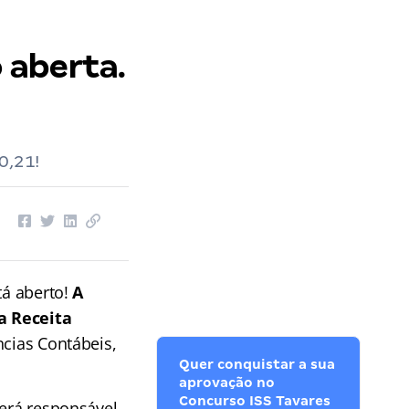
 aberta.
0,21!
tá aberto!
A
a Receita
ncias Contábeis,
Quer conquistar a sua
aprovação no
Concurso ISS Tavares
será responsável