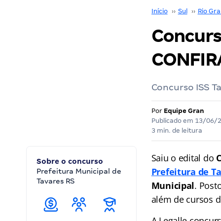
Início
››
Sul
››
Rio Gra
Concurso
CONFIR
Concurso ISS Ta
Por
Equipe Gran
Publicado em
13/06/
3 min. de leitura
Saiu o edital do
C
Sobre o concurso
Prefeitura de T
Prefeitura Municipal de
Tavares RS
Municipal
. Post
além de cursos d
A Legalle concur