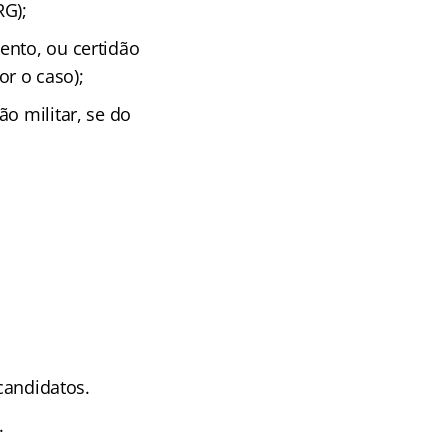
RG);
ento, ou certidão
r o caso);
o militar, se do
 candidatos.
.