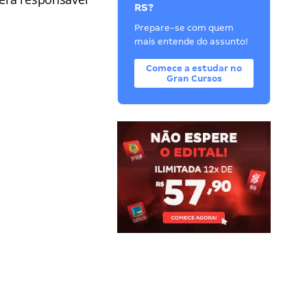
RS?
Prepare-se com quem
mais entende do assunto!
Comece a estudar no
Gran Cursos