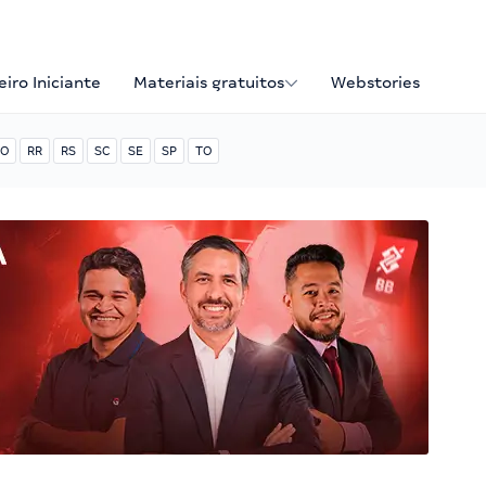
iro Iniciante
Materiais gratuitos
Webstories
O
RR
RS
SC
SE
SP
TO