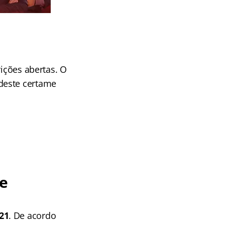
rições abertas. O
deste certame
e
21
. De acordo