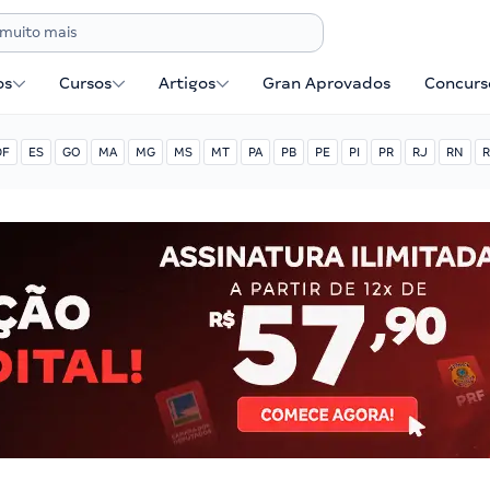
os
Cursos
Artigos
Gran Aprovados
Concurse
DF
ES
GO
MA
MG
MS
MT
PA
PB
PE
PI
PR
RJ
RN
R