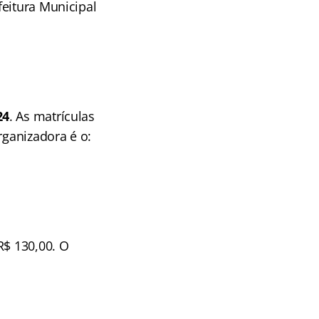
feitura Municipal
24
. As matrículas
rganizadora é o:
R$ 130,00. O