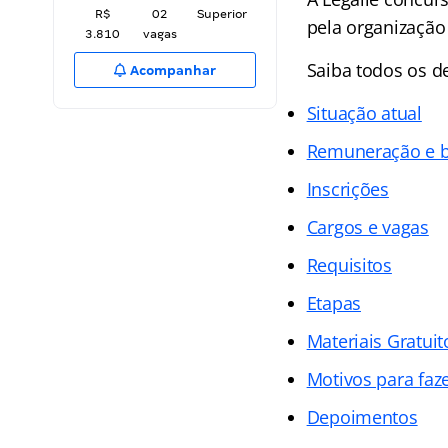
R$
02
Superior
pela organização
3.810
vagas
Saiba todos os d
Acompanhar
Situação atual
Remuneração e b
Inscrições
Cargos e vagas
Requisitos
Etapas
Materiais Gratuit
Motivos para faz
Depoimentos