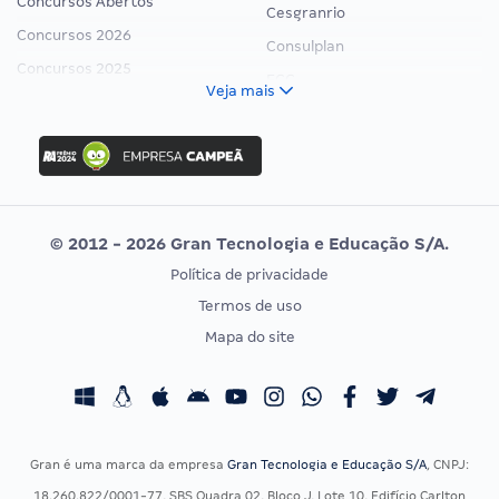
Concursos Abertos
Cesgranrio
Concursos 2026
Consulplan
Concursos 2025
FCC
Veja mais
Concurso Nacional Unificado
FGV
Concurso Ibama
Idecan
Concurso MPU
Selecon
Editais publicados
Uniase
© 2012 - 2026 Gran Tecnologia e Educação S/A.
Vunesp
Política de privacidade
CONCURSOS POR PROFISSÃO
EXAME DE ORDEM
Termos de uso
Concursos Administrativos
OAB
Mapa do site
Concursos Educação
Prova OAB
Concursos Fiscais
Calendário OAB
Concursos Jurídicos
Questões OAB
Concursos Militares
Recursos OAB
Gran é uma marca da empresa
Gran Tecnologia e Educação S/A
, CNPJ:
Concursos Policiais
Exame de Ordem
18.260.822/0001-77, SBS Quadra 02, Bloco J, Lote 10, Edifício Carlton