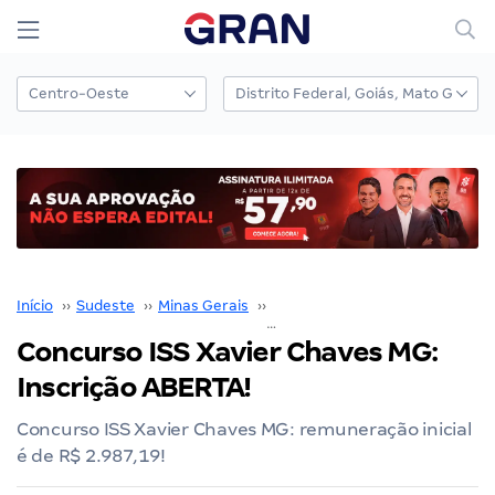
Início
››
Sudeste
››
Minas Gerais
››
Belo Horizonte
››
Conc
Concurso ISS Xavier Chaves MG:
Inscrição ABERTA!
Concurso ISS Xavier Chaves MG: remuneração inicial
é de R$ 2.987,19!