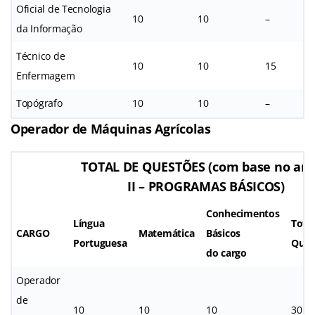
Oficial de Tecnologia
10
10
–
da Informação
Técnico de
10
10
15
Enfermagem
Topógrafo
10
10
–
Operador de Máquinas Agrícolas
TOTAL DE QUESTÕES (com base no an
II – PROGRAMAS BÁSICOS)
Conhecimentos
Língua
Total
CARGO
Matemática
Básicos
Portuguesa
Ques
do cargo
Operador
de
10
10
10
30