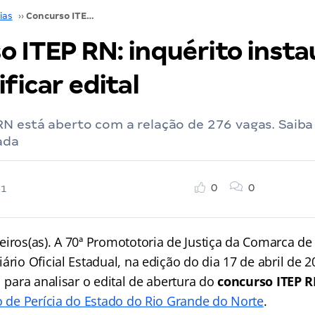
ias
››
Concurso ITEP RN: inquérito instaurado para retificar edital
o ITEP RN: inquérito inst
ificar edital
N está aberto com a relação de 276 vagas. Saiba
ada
0
0
21
eiros(as). A 70ª Promototoria de Justiça da Comarca de
ário Oficial Estadual, na edição do dia 17 de abril de 2
l para analisar o edital de abertura do
concurso ITEP 
co de Perícia do Estado do Rio Grande do Norte
.