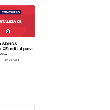
o SDHDS
 CE: edital para
nte…
•
10 de Abril