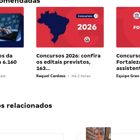
ecomendadas
os da
Concursos 2026: confira
Concurs
 6.160
os editais previstos,
Fortaleza
163…
assiste
Raquel Cardoso
Equipe Gran
aio
•
Há 2 horas
 relacionados