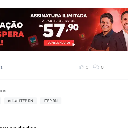
0
0
21
bre:
edital ITEP RN
ITEP RN