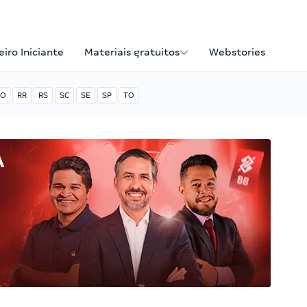
iro Iniciante
Materiais gratuitos
Webstories
O
RR
RS
SC
SE
SP
TO