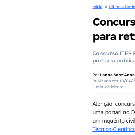
Início
››
Últimas Notíc
Concurs
para ret
Concurso ITEP R
portaria public
Por
Lanna Sant'Anna
Publicado em
18/04/
1 min. de leitura
Atenção, concurs
uma portari no Di
um inquérito civi
Técnico-Científi