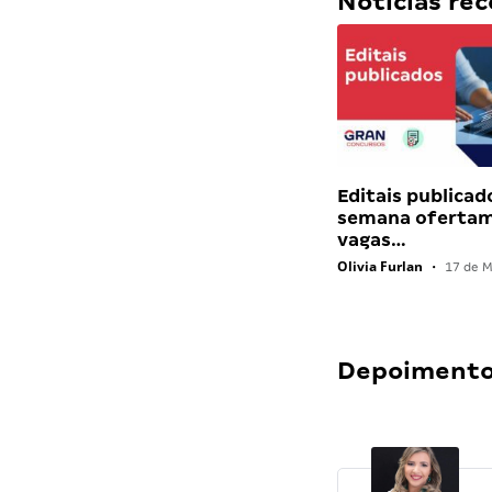
Notícias r
Editais publicad
semana ofertam
vagas…
Olivia Furlan
•
17 de M
Depoimentos