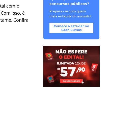
concursos públicos?
tal com o
Prepare-se com quem
 Com isso, é
mais entende do assunto!
ertame. Confira
Comece a estudar no
Gran Cursos