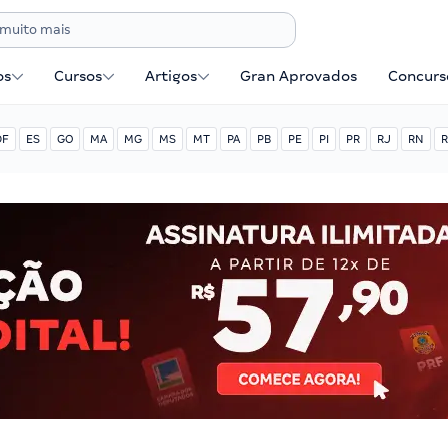
os
Cursos
Artigos
Gran Aprovados
Concurse
DF
ES
GO
MA
MG
MS
MT
PA
PB
PE
PI
PR
RJ
RN
R