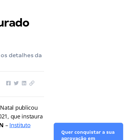
aurado
 os detalhes da
 Natal publicou
021, que instaura
RN
–
Instituto
Quer conquistar a sua
aprovação em