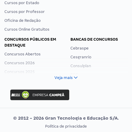
Cursos por Estado
Cursos por Professor
Oficina de Redação
Cursos Online Gratuitos
CONCURSOS PÚBLICOS EM
BANCAS DE CONCURSOS
DESTAQUE
Cebraspe
Concursos Abertos
Cesgranrio
Concursos 2026
Consulplan
Concursos 2025
FCC
Veja mais
Concurso Nacional Unificado
FGV
Concurso Ibama
Idecan
Concurso MPU
Selecon
Editais publicados
Uniase
© 2012 - 2026 Gran Tecnologia e Educação S/A.
Vunesp
Política de privacidade
CONCURSOS POR PROFISSÃO
EXAME DE ORDEM