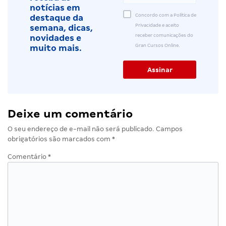
notícias em
Concordo com a Política de
destaque da
Privacidade e aceito
semana, dicas,
receber comunicações do
novidades e
Gran Cursos Online.
muito mais.
Deixe um comentário
O seu endereço de e-mail não será publicado.
Campos
obrigatórios são marcados com
*
Comentário
*