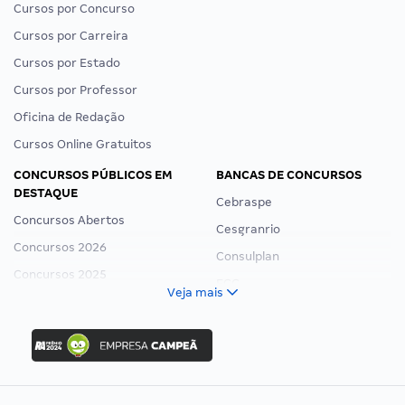
Cursos por Concurso
Cursos por Carreira
Cursos por Estado
Cursos por Professor
Oficina de Redação
Cursos Online Gratuitos
CONCURSOS PÚBLICOS EM
BANCAS DE CONCURSOS
DESTAQUE
Cebraspe
Concursos Abertos
Cesgranrio
Concursos 2026
Consulplan
Concursos 2025
FCC
Veja mais
Concurso Nacional Unificado
FGV
Concurso Ibama
Idecan
Concurso MPU
Selecon
Editais publicados
Uniase