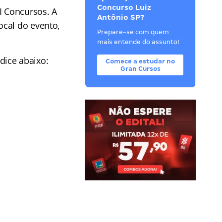
Concurso Luiz
I Concursos. A
Antônio SP?
ocal do evento,
Prepare-se com quem
mais entende do assunto!
ndice abaixo:
Comece a estudar no
Gran Cursos