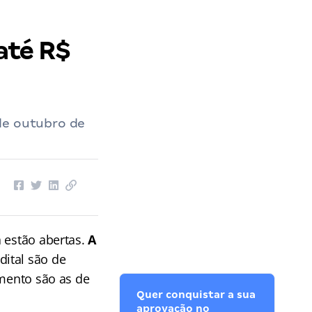
até R$
de outubro de
á estão abertas.
A
dital são de
umento são as de
Quer conquistar a sua
aprovação no