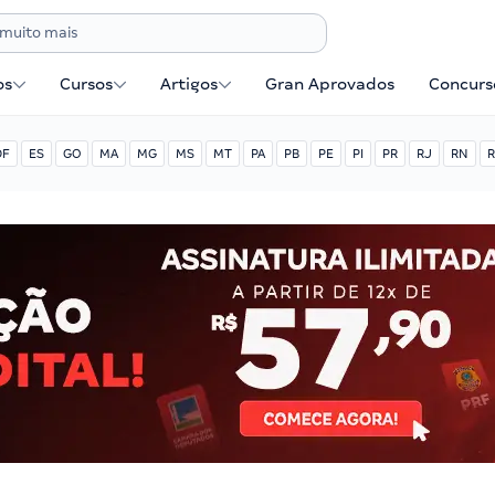
os
Cursos
Artigos
Gran Aprovados
Concurse
DF
ES
GO
MA
MG
MS
MT
PA
PB
PE
PI
PR
RJ
RN
R