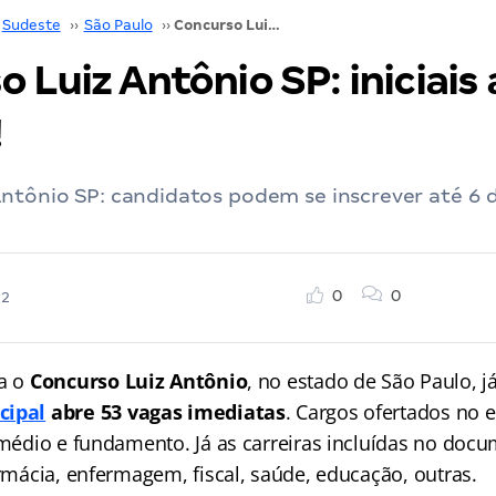
Sudeste
››
São Paulo
››
Concurso Luiz Antônio SP: iniciais até R$ 14,8 mil!
 Luiz Antônio SP: iniciais 
!
Antônio SP: candidatos podem se inscrever até 6 
0
0
22
ra o
Concurso Luiz Antônio
, no estado de São Paulo, j
cipal
abre 53 vagas imediatas
. Cargos ofertados no e
, médio e fundamento. Já as carreiras incluídas no doc
armácia, enfermagem, fiscal, saúde, educação, outras.