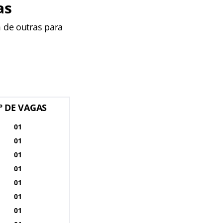
as
 de outras para
º DE VAGAS
01
01
01
01
01
01
01