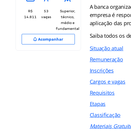
A banca organiza
R$
53
Superior,
empresa é respon
14.811
vagas
técnico,
aplicação das pr
médio e
fundamental
Saiba todos os d
Acompanhar
Situação atual
Remuneração
Inscrições
Cargos e vagas
Requisitos
Etapas
Classificação
Materiais Gratuit