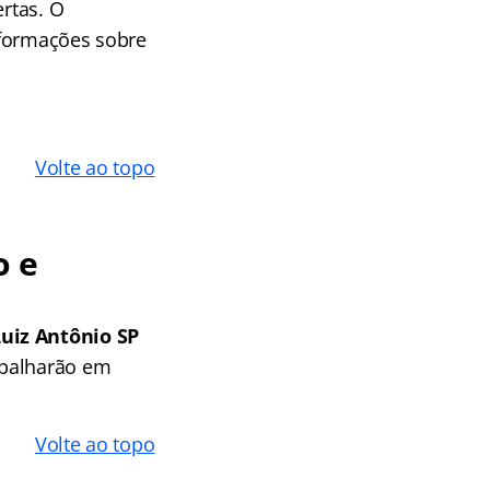
ertas. O
nformações sobre
Volte ao topo
o e
Luiz Antônio SP
abalharão em
Volte ao topo