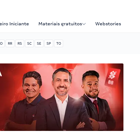
iro Iniciante
Materiais gratuitos
Webstories
O
RR
RS
SC
SE
SP
TO