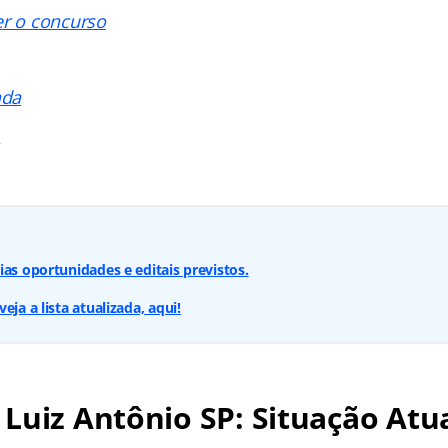
er o concurso
ada
s
ias oportunidades e editais previstos.
eja a lista atualizada, aqui!
Luiz Antônio SP: Situação Atu